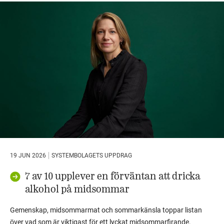
19 JUN 2026
SYSTEMBOLAGETS UPPDRAG
7 av 10 upplever en förväntan att dricka
alkohol på midsommar
Gemenskap, midsommarmat och sommarkänsla toppar listan
över vad som är viktigast för ett lyckat midsommarfirande.