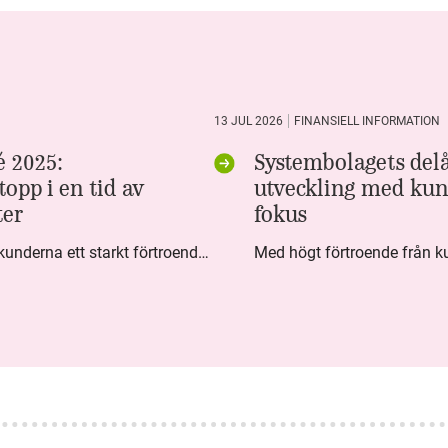
13 JUL 2026
FINANSIELL INFORMATION
 2025:
Systembolagets delå
opp i en tid av
utveckling med kun
ter
fokus
Under fjärde kvartalet visar kunderna ett starkt förtroende för Systembolaget. Nöjd Kund Index (NKI) når en ny rekordnivå och bidrar till att även helåret avslutar starkt. Arbetet med ansvarsfull försäljning ger tydliga resultat där ålderskontroller når sina högsta nivåer någonsin. Samtidigt fortsätter kundernas val att förändras. Allt fler väljer öl och drycker med lägre alkoholhalt. Vi ser också en lägre försäljningsvolym under kvartalet, en utveckling som ligger i linje med den långsiktiga minskningen i alkoholkonsumtionen i Sverige. De officiella konsumtionssiffrorna från CAN för 2025 kommer först under våren men försäljningssiffrorna pekar åt samma håll.