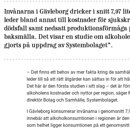
Invånarna i Gävleborg dricker i snitt 7,97 li
leder bland annat till kostnader för sjukskr
dödsfall samt nedsatt produktions­förmåga på
baksmälla. Det visar en studie om alkoho
gjorts på uppdrag av Systembolaget*.
– Det finns ett behov av mer fakta kring de samh
leder till så att rätt åtgärder kan sättas in för att 
Det här är den första studien i sitt slag – det är 
alkoholens kostnader och nyttor per region, säger 
direktör Bolag och Samhälle, Systembolaget.
I Gävleborg konsumerar invånarna i genomsnitt 7,97 
innebär att alkoholkonsumtionen i regionen är den s
som helhet ligger konsumtionen på ett genomsnitt av