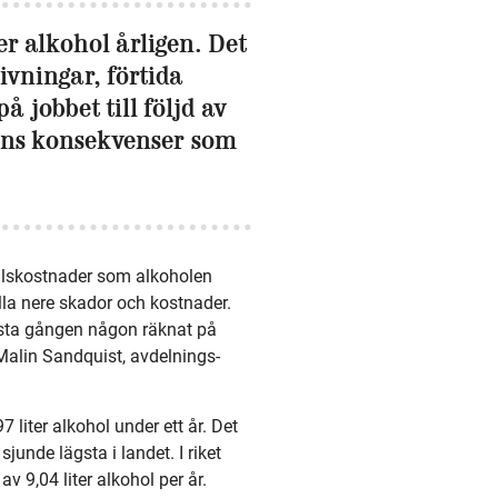
ter alkohol årligen. Det
ivningar, förtida
 jobbet till följd av
lens konsekvenser som
ällskostnader som alkoholen
hålla nere skador och kostnader.
första gången någon räknat på
Malin Sandquist, avdelnings­­
liter alkohol under ett år. Det
junde lägsta i landet. I riket
 9,04 liter alkohol per år.