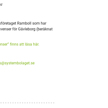
kr
ysföretaget Ramboll som har
enser för Gävleborg (beräknat
er” finns att läsa här.
s@systembolaget.se