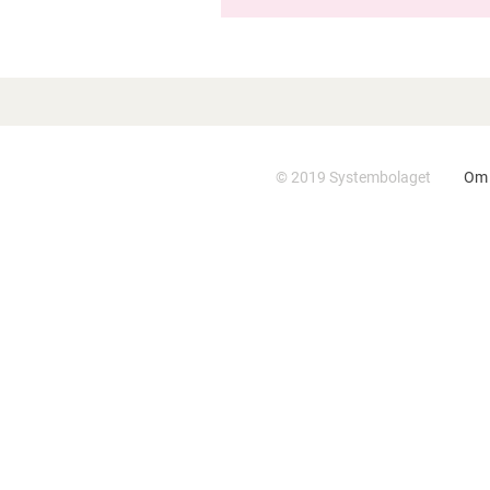
NY UNDERSÖKNING VISAR:
FÖRÄLDRAR OROAR SIG INTE –
MEN VARANNAN TONÅRING
PLANERAR ATT DRICKA PÅ
VALBORG
© 2019 Systembolaget
Om 
FORSKARE PRISAS FÖR
MÅNGÅRIG GÄRNING INOM
ALKOHOLFÄLTET OCH FÖR
STUDIER OM UNGAS
ALKOHOLVANOR
ÖKAT FÖRTROENDE OCH
LÄGRE UNDERLIGGANDE
FÖRSÄLJNINGSVOLYM
SYSTEMBOLAGET