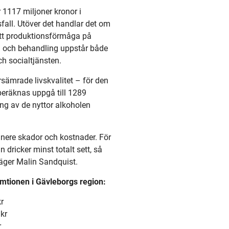
 1117 miljoner kronor i
fall. Utöver det handlar det om
att produktionsförmåga på
rd och behandling uppstår både
h socialtjänsten.
sämrade livskvalitet – för den
eräknas uppgå till 1289
ing av de nyttor alkoholen
a nere skador och kostnader. För
n dricker minst totalt sett, så
säger Malin Sandquist.
mtionen i Gävleborgs region:
r
kr
r