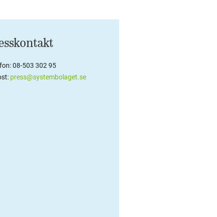
esskontakt
efon: 08-503 302 95
st:
press@systembolaget.se