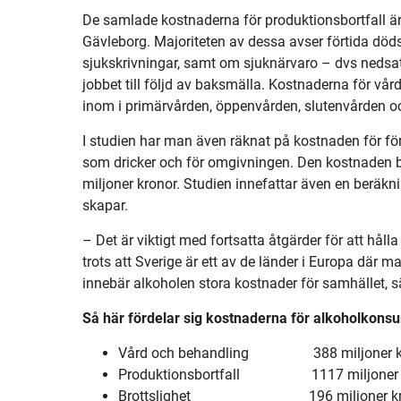
De samlade kostnaderna för produktionsbortfall är
Gävleborg. Majoriteten av dessa avser förtida döds
sjukskrivningar, samt om sjuknärvaro – dvs neds
jobbet till följd av baksmälla. Kostnaderna för vå
inom i primärvården, öppenvården, slutenvården oc
I studien har man även räknat på kostnaden för för
som dricker och för omgivningen. Den kostnaden b
miljoner kronor. Studien innefattar även en beräkn
skapar.
– Det är viktigt med fortsatta åtgärder för att håll
trots att Sverige är ett av de länder i Europa där ma
innebär alkoholen stora kostnader för samhället, 
Så här fördelar sig kostnaderna för alkoholkonsu
Vård och behandling 388 miljoner k
Produktionsbortfall 1117 miljoner 
Brottslighet 196 miljoner k