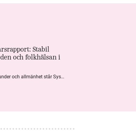
rsrapport: Stabil
den och folkhälsan i
Med högt förtroende från kunder och allmänhet står Systembolaget stabilt i samhällsuppdraget. Under kvartalet togs flera steg inom folkhälsa, kundnytta och minskad klimatpåverkan. Nettoomsättningen var i nivå med föregående år och effektiviseringar av verksamheten möjliggjorde fortsatt anpassning för att möta nya behov.