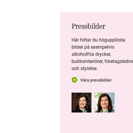
FÅ REAGERAR NÄR VUXNA
DRICKER FÖR MYCKET I BARNS
NÄRHET
Pressbilder
FÖR MÅNGA UNGA INNEBÄR
Här hittar du högupplösta
SKOLSTARTEN
bilder på exempelvis
ALKOHOLDEBUT – MEN
alkoholfria drycker,
SAMTALEN HEMMA UTEBLIR
butiksinteriörer, företagsledn
och styrelse.
BOKSLUTSKOMMUNIKÉ 2024:
Våra pressbilder
STABIL DRIFT MED
HÅLLBARHET OCH
FOLKHÄLSA I FOKUS
HÖGT FÖRTROENDE FÖR
SYSTEMBOLAGET I ETT
KVARTAL PRÄGLAT AV
OMVÄRLDSORO