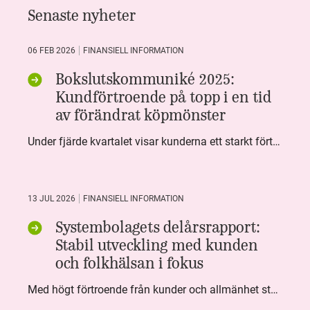
Senaste nyheter
06 FEB 2026
FINANSIELL INFORMATION
Bokslutskommuniké 2025:
Kundförtroende på topp i en tid
av förändrat köpmönster
Under fjärde kvartalet visar kunderna ett starkt förtroende för Systembolaget. Nöjd Kund Index (NKI) når en ny rekordnivå och bidrar till att även helåret avslutar starkt. Arbetet med ansvarsfull försäljning ger tydliga resultat där ålderskontroller når sina högsta nivåer någonsin. Samtidigt fortsätter kundernas val att förändras. Allt fler väljer öl och drycker med lägre alkoholhalt. Vi ser också en lägre försäljningsvolym under kvartalet, en utveckling som ligger i linje med den långsiktiga minskningen i alkoholkonsumtionen i Sverige. De officiella konsumtionssiffrorna från CAN för 2025 kommer först under våren men försäljningssiffrorna pekar åt samma håll.
13 JUL 2026
FINANSIELL INFORMATION
Systembolagets delårsrapport:
Stabil utveckling med kunden
och folkhälsan i fokus
Med högt förtroende från kunder och allmänhet står Systembolaget stabilt i samhällsuppdraget. Under kvartalet togs flera steg inom folkhälsa, kundnytta och minskad klimatpåverkan. Nettoomsättningen var i nivå med föregående år och effektiviseringar av verksamheten möjliggjorde fortsatt anpassning för att möta nya behov.