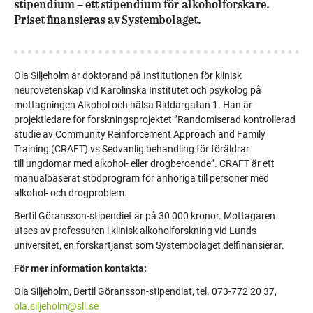
stipendium – ett stipendium för alkoholforskare.
Priset finansieras av Systembolaget.
Ola Siljeholm är doktorand på Institutionen för klinisk
neurovetenskap vid Karolinska Institutet och psykolog på
mottagningen Alkohol och hälsa Riddargatan 1. Han är
projektledare för forskningsprojektet ”Randomiserad kontrollerad
studie av Community Reinforcement Approach and Family
Training (CRAFT) vs Sedvanlig behandling för föräldrar
till
ungdomar med alkohol- eller drogberoende”. CRAFT är ett
manualbaserat stödprogram för anhöriga till personer med
alkohol- och drogproblem.
Bertil Göransson-stipendiet är på 30 000 kronor. Mottagaren
utses av professuren i klinisk alkoholforskning vid Lunds
universitet, en forskartjänst som Systembolaget delfinansierar.
För mer information kontakta:
Ola Siljeholm,
Bertil Göransson-stipendiat, tel.
073-772 20 37,
ola.siljeholm@sll.se