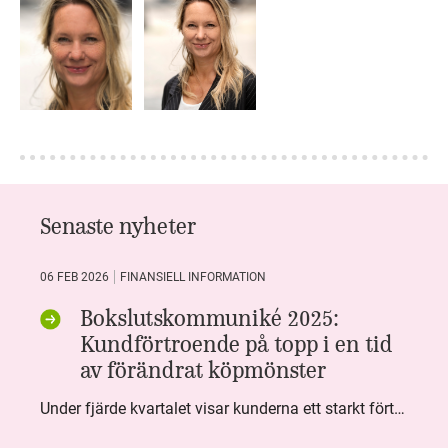
Senaste nyheter
06 FEB 2026
FINANSIELL INFORMATION
Bokslutskommuniké 2025:
Kundförtroende på topp i en tid
av förändrat köpmönster
Under fjärde kvartalet visar kunderna ett starkt förtroende för Systembolaget. Nöjd Kund Index (NKI) når en ny rekordnivå och bidrar till att även helåret avslutar starkt. Arbetet med ansvarsfull försäljning ger tydliga resultat där ålderskontroller når sina högsta nivåer någonsin. Samtidigt fortsätter kundernas val att förändras. Allt fler väljer öl och drycker med lägre alkoholhalt. Vi ser också en lägre försäljningsvolym under kvartalet, en utveckling som ligger i linje med den långsiktiga minskningen i alkoholkonsumtionen i Sverige. De officiella konsumtionssiffrorna från CAN för 2025 kommer först under våren men försäljningssiffrorna pekar åt samma håll.