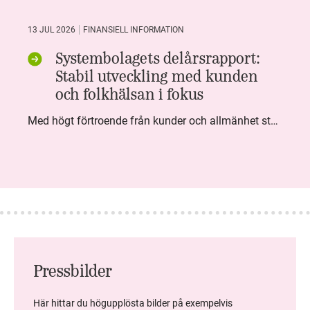
13 JUL 2026
FINANSIELL INFORMATION
Systembolagets delårsrapport:
Stabil utveckling med kunden
och folkhälsan i fokus
Med högt förtroende från kunder och allmänhet står Systembolaget stabilt i samhällsuppdraget. Under kvartalet togs flera steg inom folkhälsa, kundnytta och minskad klimatpåverkan. Nettoomsättningen var i nivå med föregående år och effektiviseringar av verksamheten möjliggjorde fortsatt anpassning för att möta nya behov.
Pressbilder
Här hittar du högupplösta bilder på exempelvis