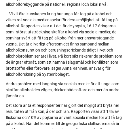
alkoholförebyggande på nationell, regional och lokal nivå
.
–
Vi vill öka kunskapen kring hur unga får tag på alkohol och
vilken roll sociala medier spelar för deras möjlighet att få tag på
alkohol. Rapporten visar att det är de yngsta, 16-17-åringarna,
som i störst utsträckning skaffar alkohol via sociala medier, de
som har svårt att få tag på alkohol från mer ansvarstagande
vuxna. Det är allvarligt eftersom det finns samband mellan
alkoholkonsumtion och berusningsdrickande tidigt i livet och
alkoholproblem senare i livet. På kort sikt riskerar de problem som
de ångrar efteråt, som att hamna i slagsmål och konflikter, som
brottsoffer eller förövare, säger Anna Raninen, ansvarig för
alkoholforskning på Systembolaget.
Andra problem med langning via sociala medier är att unga som
skaffar alkohol den vägen, dricker både oftare och mer än andra
jämnåriga.
Det stora antalet respondenter har gjort det möjligt att bryta ner
resultaten utifrån kön, ålder och län. Rapporten visar att 14% av
flickorna och10% av pojkarna använt sociala medier för att få tag
på alkohol. När det kommer till de geografiska skillnaderna så är