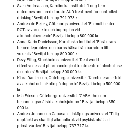
Sven Andreasson, Karolinska Institutet "Long-term
outcomes and predictors in AUD treatment for controlled
drinking" Beviljat belopp 791 973 kr.
Andrea de Bejczy, Göteborgs universitet "En multicenter
RCT av vareniklin och bupropion vid
alkohoholberoende" Beviljat belopp 800 000 kr.
Anna-Karin Danielsson, Karolinska Institutet "Föräldrars
beroendeproblem och barns hälsa från barndom till
vuxenliv" Beviljat belopp 800 000 kr.
Devy Elling, Stockholms universitet "Real-world
effectiveness of pharmacological treatments of alcohol use
disorders" Beviljat belopp 800 000 kr.
Klara Danielsson, Göteborgs universitet "Kombinerad effekt
av alkohol och nikotin på dopamin" Beviljat belopp 500 000
kr.
Mia Ericson, Göteborgs universitet "GABA-rho som
behandlingsmål vid alkoholsjukdom" Beviljat belopp 350
000 kr.
Andrea Johansson Capusan, Linköpings universitet "Tidig
upptäckt av skadligt alkoholbruk vid psykisk ohälsa i
primärvården" Beviljat belopp 737 717 kr.