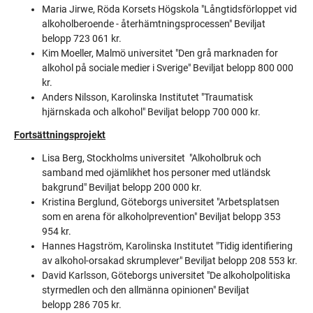
Maria Jirwe, Röda Korsets Högskola "Långtidsförloppet vid
alkoholberoende - återhämtningsprocessen" Beviljat
belopp 723 061 kr.
Kim Moeller, Malmö universitet "Den grå marknaden for
alkohol på sociale medier i Sverige" Beviljat belopp 800 000
kr.
Anders Nilsson, Karolinska Institutet "Traumatisk
hjärnskada och alkohol" Beviljat belopp 700 000 kr.
Fortsättningsprojekt
Lisa Berg, Stockholms universitet "Alkoholbruk och
samband med ojämlikhet hos personer med utländsk
bakgrund" Beviljat belopp 200 000 kr.
Kristina Berglund, Göteborgs universitet "Arbetsplatsen
som en arena för alkoholprevention" Beviljat belopp 353
954 kr.
Hannes Hagström, Karolinska Institutet "Tidig identifiering
av alkohol-orsakad skrumplever" Beviljat belopp 208 553 kr.
David Karlsson, Göteborgs universitet "De alkoholpolitiska
styrmedlen och den allmänna opinionen" Beviljat
belopp 286 705 kr.