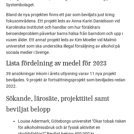
Systembolaget.
Bland de nya projekten finns ett par som beviljats just kring
fokusområdena. Ett projekt leds av Anna-Karin Danielsson vid
Karolinska Institutet och handlar om hur föräldrars
beroendeproblem påverkar barns hälsa från barndom och upp i
vuxen ålder. Ett annat projekt leds av Kim Moeller vid Malmö
universitet som ska undersöka illegal försäljning av alkohol på
sociala medier i Sverige.
Lista fördelning av medel för 2023
39 ansökningar inkom i årets utlysning varav 11 nya projekt
beviljades. 9 projekt är fortsättningsprojekt som beviljades redan
2022.
Sökande, lärosäte, projekttitel samt
beviljat belopp
Louise Adermark, Göteborgs universitet "Ökar tobak risken
för alkoholmissbruk och är fysisk aktivitet en
skyddsfaktor?"
Beviljat belopp 400 000 kr.