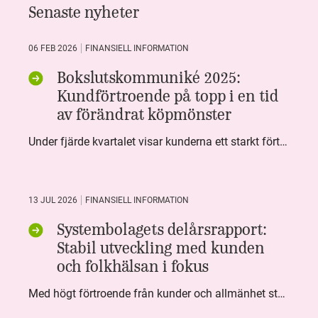
Senaste nyheter
06 FEB 2026
FINANSIELL INFORMATION
Bokslutskommuniké 2025:
Kundförtroende på topp i en tid
av förändrat köpmönster
Under fjärde kvartalet visar kunderna ett starkt förtroende för Systembolaget. Nöjd Kund Index (NKI) når en ny rekordnivå och bidrar till att även helåret avslutar starkt. Arbetet med ansvarsfull försäljning ger tydliga resultat där ålderskontroller når sina högsta nivåer någonsin. Samtidigt fortsätter kundernas val att förändras. Allt fler väljer öl och drycker med lägre alkoholhalt. Vi ser också en lägre försäljningsvolym under kvartalet, en utveckling som ligger i linje med den långsiktiga minskningen i alkoholkonsumtionen i Sverige. De officiella konsumtionssiffrorna från CAN för 2025 kommer först under våren men försäljningssiffrorna pekar åt samma håll.
13 JUL 2026
FINANSIELL INFORMATION
Systembolagets delårsrapport:
Stabil utveckling med kunden
och folkhälsan i fokus
Med högt förtroende från kunder och allmänhet står Systembolaget stabilt i samhällsuppdraget. Under kvartalet togs flera steg inom folkhälsa, kundnytta och minskad klimatpåverkan. Nettoomsättningen var i nivå med föregående år och effektiviseringar av verksamheten möjliggjorde fortsatt anpassning för att möta nya behov.