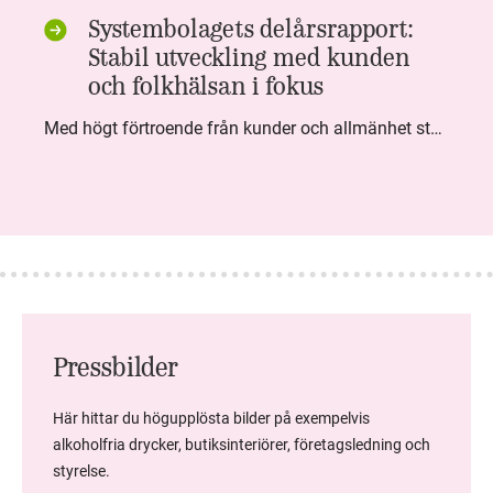
Systembolagets delårsrapport:
Stabil utveckling med kunden
och folkhälsan i fokus
Med högt förtroende från kunder och allmänhet står Systembolaget stabilt i samhällsuppdraget. Under kvartalet togs flera steg inom folkhälsa, kundnytta och minskad klimatpåverkan. Nettoomsättningen var i nivå med föregående år och effektiviseringar av verksamheten möjliggjorde fortsatt anpassning för att möta nya behov.
Pressbilder
Här hittar du högupplösta bilder på exempelvis
alkoholfria drycker, butiksinteriörer, företagsledning och
styrelse.