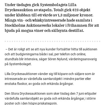
Under tisdagen gick Systembolagets Lilla
Dryckesauktion av stapeln. Totalt gick 623 objekt
under klubban till ett värde av 1,3 miljoner kronor.
Många vin- och whiskyintresserade hade samlats i
Stockholms Auktionsverks lokaler i Frihamnen för att
bjuda på mogna viner och sällsynta destillat.
– Det är roligt att se att nya kunder fortsätter hitta till auktionen
och att budgivningarna både i sal, per telefon och online,
stundtals blir intensiva, säger Sören Nylund, värderingsansvarig
på Systembolaget.
Lilla Dryckesauktionen vänder sig till köpare och säljare som är
intresserade av värdefulla samlarobjekt i mindre partier eller
enstaka flaskor, av goda och erkända årgångar.
Den Stora Dryckesauktionen som sker tisdag den 7 juni erbjuder
värdefulla samlarobjekt av goda och erkända årgångar, i större
poster och i den högre priskategorin.