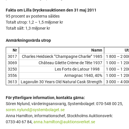
Fakta om Lilla Dryckesauktionen den 31 maj 2011
95 procent av posterna såldes
Totalt utrop: 1,2 – 1,5 miljoner kr
Totalt sålt: 1,3 miljoner kr
Anmärkningsvärda utrop
Nr
Namn
Ut
3017
Charles Heidsieck ”Champagne Charlie” 1985
1 800 – 2 00
3069
Château Gilette Crème de Tête 1937
1 000 – 1 20
3250
Les Forts de Latour 1998
1 000 – 1 20
3556
Armagnac 1940, 40%
1 000 – 1 20
3613
Lagavulin 30 Years Old Natural Cask Strength
3 000 – 4 00
För ytterligare information, kontakta gärna:
Sören Nylund, värderingsansvarig, Systembolaget: 070-548 00 25,
soren.nylund@systembolaget.se
Anna Hamilton, informationschef, Stockholms Auktionsverk:
0733-40 67 84,
anna.hamilton@auktionsverket.se