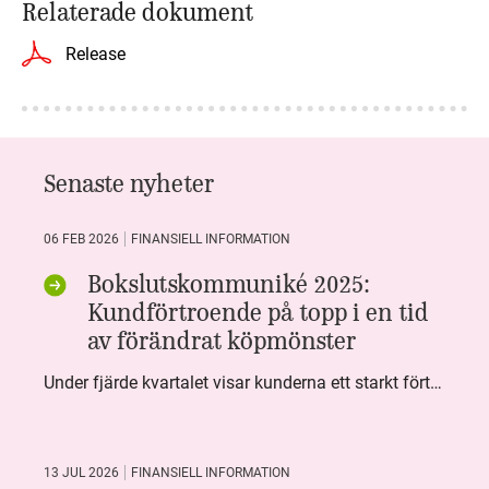
Relaterade dokument
Release
Senaste nyheter
06 FEB 2026
FINANSIELL INFORMATION
Bokslutskommuniké 2025:
Kundförtroende på topp i en tid
av förändrat köpmönster
Under fjärde kvartalet visar kunderna ett starkt förtroende för Systembolaget. Nöjd Kund Index (NKI) når en ny rekordnivå och bidrar till att även helåret avslutar starkt. Arbetet med ansvarsfull försäljning ger tydliga resultat där ålderskontroller når sina högsta nivåer någonsin. Samtidigt fortsätter kundernas val att förändras. Allt fler väljer öl och drycker med lägre alkoholhalt. Vi ser också en lägre försäljningsvolym under kvartalet, en utveckling som ligger i linje med den långsiktiga minskningen i alkoholkonsumtionen i Sverige. De officiella konsumtionssiffrorna från CAN för 2025 kommer först under våren men försäljningssiffrorna pekar åt samma håll.
13 JUL 2026
FINANSIELL INFORMATION