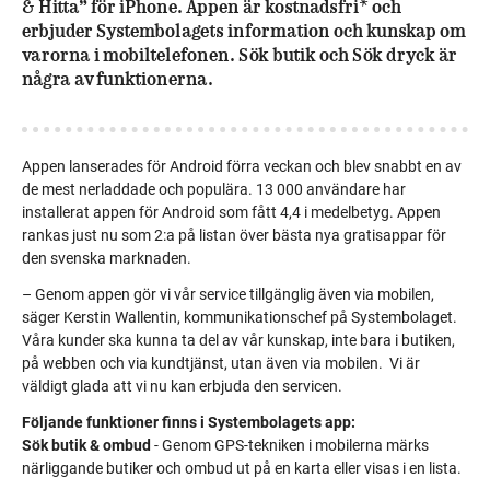
& Hitta” för iPhone. Appen är kostnadsfri* och
erbjuder Systembolagets information och kunskap om
varorna i mobiltelefonen. Sök butik och Sök dryck är
några av funktionerna.
Appen lanserades för Android förra veckan och blev snabbt en av
de mest nerladdade och populära. 13 000 användare har
installerat appen för Android som fått 4,4 i medelbetyg. Appen
rankas just nu som 2:a på listan över bästa nya gratisappar för
den svenska marknaden.
– Genom appen gör vi vår service tillgänglig även via mobilen,
säger Kerstin Wallentin, kommunikationschef på Systembolaget.
Våra kunder ska kunna ta del av vår kunskap, inte bara i butiken,
på webben och via kundtjänst, utan även via mobilen. Vi är
väldigt glada att vi nu kan erbjuda den servicen.
Följande funktioner finns i Systembolagets app:
Sök butik & ombud
- Genom GPS-tekniken i mobilerna märks
närliggande butiker och ombud ut på en karta eller visas i en lista.