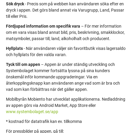
Sök dryck
- Precis som på webben kan användaren söka efter en
dryck i appen. Det görs bland annat via Varugrupp, Land, Passar
till eller Pris.
Fördjupad information om specifik vara
– För mer information
om en vara visas bland annat bild, pris, beskrivning, smakklockor,
matsymboler, passar till, land, alkoholhalt och producent.
Hyllplats
- När användaren väljer sin favoritbutik visas lagersaldo
och hyllplats för den valda varan.
Tyck till om appen
– Appen är under ständig utveckling och
Systembolaget kommer fortsätta lyssna på sina kunders
önskemål inför kommande uppgraderingar. Via en
återkopplingsknapp kan användaren ange vad som är bra och
vad som kan förbättras när det gäller appen.
Mobilbyrån Mobiento har utvecklat applikationerna. Nedladdning
av appen görs via Android Market, App Store eller
www.systembolaget.se/app
* kostnad för datatrafik kan ev. tillkomma
För pressbilder på appen, gå till: