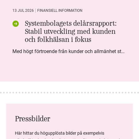
13 JUL 2026
FINANSIELL INFORMATION
Systembolagets delårsrapport:
Stabil utveckling med kunden
och folkhälsan i fokus
Med högt förtroende från kunder och allmänhet står Systembolaget stabilt i samhällsuppdraget. Under kvartalet togs flera steg inom folkhälsa, kundnytta och minskad klimatpåverkan. Nettoomsättningen var i nivå med föregående år och effektiviseringar av verksamheten möjliggjorde fortsatt anpassning för att möta nya behov.
Pressbilder
Här hittar du högupplösta bilder på exempelvis