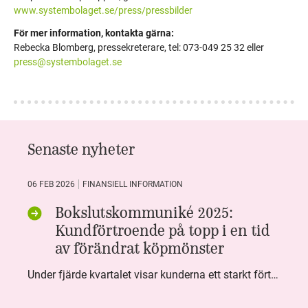
www.systembolaget.se/press/pressbilder
För mer information, kontakta gärna:
Rebecka Blomberg, pressekreterare, tel: 073-049 25 32 eller
press@systembolaget.se
Senaste nyheter
06 FEB 2026
FINANSIELL INFORMATION
Bokslutskommuniké 2025:
Kundförtroende på topp i en tid
av förändrat köpmönster
Under fjärde kvartalet visar kunderna ett starkt förtroende för Systembolaget. Nöjd Kund Index (NKI) når en ny rekordnivå och bidrar till att även helåret avslutar starkt. Arbetet med ansvarsfull försäljning ger tydliga resultat där ålderskontroller når sina högsta nivåer någonsin. Samtidigt fortsätter kundernas val att förändras. Allt fler väljer öl och drycker med lägre alkoholhalt. Vi ser också en lägre försäljningsvolym under kvartalet, en utveckling som ligger i linje med den långsiktiga minskningen i alkoholkonsumtionen i Sverige. De officiella konsumtionssiffrorna från CAN för 2025 kommer först under våren men försäljningssiffrorna pekar åt samma håll.