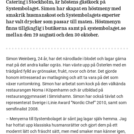
Catering i Stockholm, är höstens gästkock på
Systembolaget. Simon har skapat en höstmeny med
smakrik husmanskost och Systembolagets experter
har valt drycker som passar till maten. Höstmenyn
finns tillgänglig i butikerna samt på systembolaget.se
mellan den 29 augusti och den 30 oktober.
Simon Weinberg, 24 år, har det närodlade i blodet och lagar gärna
mat på det andra kallar ogräs. Han växte upp på Österlen med en
trädgård fylld av grönsaker, frukt, rovor och örter. Det gjorde
honom intresserad av matlagning och att ta vara på det som
växer runtomkring. Simon har arbetat som kock på den välkända
restaurangen Noma i Köpenhamn och är utbildad på
restauranggymnasiet i Simrishamn. Simon har också tävlat och
representerat Sverige i Linie Award ”Nordic Chef” 2010, samt som
semifinalist 2008.
– Menyerna till Systembolaget är sånt jag lagar själv hemma. Jag
har hottat upp klassiska husmansrätter och gjort dem på ett
modernt lätt och fräscht sätt, men med smaker man känner igen,