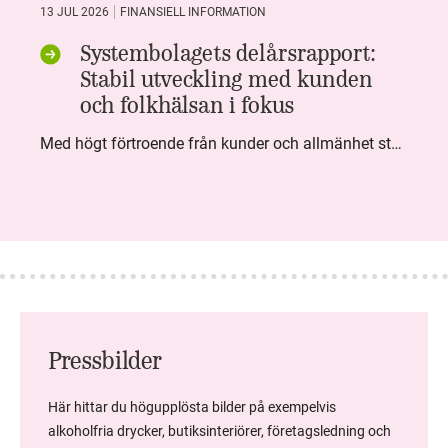
13 JUL 2026
FINANSIELL INFORMATION
Systembolagets delårsrapport:
Stabil utveckling med kunden
och folkhälsan i fokus
Med högt förtroende från kunder och allmänhet står Systembolaget stabilt i samhällsuppdraget. Under kvartalet togs flera steg inom folkhälsa, kundnytta och minskad klimatpåverkan. Nettoomsättningen var i nivå med föregående år och effektiviseringar av verksamheten möjliggjorde fortsatt anpassning för att möta nya behov.
Pressbilder
Här hittar du högupplösta bilder på exempelvis
alkoholfria drycker, butiksinteriörer, företagsledning och