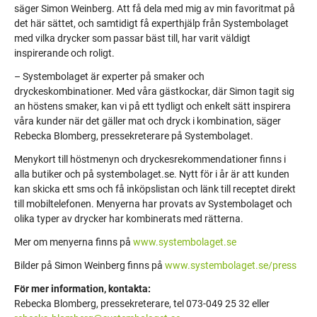
säger Simon Weinberg. Att få dela med mig av min favoritmat på
det här sättet, och samtidigt få experthjälp från Systembolaget
med vilka drycker som passar bäst till, har varit väldigt
inspirerande och roligt.
– Systembolaget är experter på smaker och
dryckeskombinationer. Med våra gästkockar, där Simon tagit sig
an höstens smaker, kan vi på ett tydligt och enkelt sätt inspirera
våra kunder när det gäller mat och dryck i kombination, säger
Rebecka Blomberg, pressekreterare på Systembolaget.
Menykort till höstmenyn och dryckesrekommendationer finns i
alla butiker och på systembolaget.se. Nytt för i år är att kunden
kan skicka ett sms och få inköpslistan och länk till receptet direkt
till mobiltelefonen. Menyerna har provats av Systembolaget och
olika typer av drycker har kombinerats med rätterna.
Mer om menyerna finns på
www.systembolaget.se
Bilder på Simon Weinberg finns på
www.systembolaget.se/press
För mer information, kontakta:
Rebecka Blomberg, pressekreterare, tel 073-049 25 32 eller