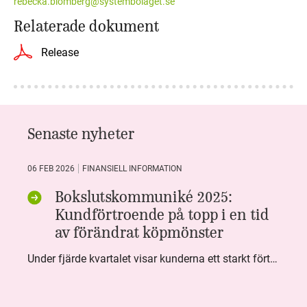
rebecka.blomberg@systembolaget.se
Relaterade dokument
Release
Senaste nyheter
06 FEB 2026
FINANSIELL INFORMATION
Bokslutskommuniké 2025:
Kundförtroende på topp i en tid
av förändrat köpmönster
Under fjärde kvartalet visar kunderna ett starkt förtroende för Systembolaget. Nöjd Kund Index (NKI) når en ny rekordnivå och bidrar till att även helåret avslutar starkt. Arbetet med ansvarsfull försäljning ger tydliga resultat där ålderskontroller når sina högsta nivåer någonsin. Samtidigt fortsätter kundernas val att förändras. Allt fler väljer öl och drycker med lägre alkoholhalt. Vi ser också en lägre försäljningsvolym under kvartalet, en utveckling som ligger i linje med den långsiktiga minskningen i alkoholkonsumtionen i Sverige. De officiella konsumtionssiffrorna från CAN för 2025 kommer först under våren men försäljningssiffrorna pekar åt samma håll.