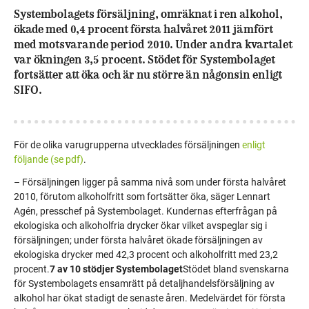
Systembolagets försäljning, omräknat i ren alkohol,
ökade med 0,4 procent första halvåret 2011 jämfört
med motsvarande period 2010. Under andra kvartalet
var ökningen 3,5 procent. Stödet för Systembolaget
fortsätter att öka och är nu större än någonsin enligt
SIFO.
För de olika varugrupperna utvecklades försäljningen
enligt
följande (se pdf)
.
– Försäljningen ligger på samma nivå som under första halvåret
2010, förutom alkoholfritt som fortsätter öka, säger Lennart
Agén, presschef på Systembolaget. Kundernas efterfrågan på
ekologiska och alkoholfria drycker ökar vilket avspeglar sig i
försäljningen; under första halvåret ökade försäljningen av
ekologiska drycker med 42,3 procent och alkoholfritt med 23,2
procent.
7 av 10 stödjer Systembolaget
Stödet bland svenskarna
för Systembolagets ensamrätt på detaljhandelsförsäljning av
alkohol har ökat stadigt de senaste åren. Medelvärdet för första