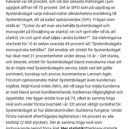
halvåret var 68 procent, och vid den senaste mätningen i juni
uppgick siffran till 70 procent. Det är SIFO som på uppdrag av
Systembolaget varje månad mäter allmänhetens inställning till
Systembolaget, ett så kallat opinionsindex (OPI). Frågan som
ställs är:
”Tycker du att man ska behålla Systembolaget och
monopolet på försäljning av starköl, vin och sprit eller vill du att
starköl, vin och sprit skall säljas i andra butiker?”.
Då mätningarna
startade för 10 år sedan svarade 49 procent att ”Systembolagets
monopol ska behållas”. Det innebär att stödet för Systembolaget
har ökat med 21 procentenheter under dessa 10 år.– Det starka,
och ökande, stödet för Systembolaget bland svenskarna visar att
de är nöjda med Systembolagets service, både vad det gäller
sortiment, kunskap och ansvar, kommenterar Lennart Agén.
Förutom opinionsindex mäter Systembolaget även kundernas
nöjdhet, Nöjd-Kund-Index (NKI), det vill säga hur nöjda kunderna
är med bland annat kundbemötande, butikernas tillgänglighet och
öppettider. Här ligger stödet kvar på 79, vilket är samma höga
nivå som under första kvartalet i år. Ett annat viktigt nyckeltal för
Systembolaget är hur ålderskontrollen i butikerna fungerar. Under
första halvåret efterfrågades legitimation i 94 procent av alla
testköp (2 800 stycken). Det är samma höga nivå som
motsvarande period förra året.
Mer statistik
Ytterligare statistik