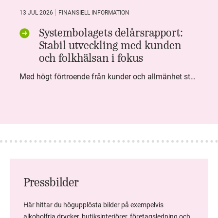
13 JUL 2026
FINANSIELL INFORMATION
Systembolagets delårsrapport:
Stabil utveckling med kunden
och folkhälsan i fokus
Med högt förtroende från kunder och allmänhet står Systembolaget stabilt i samhällsuppdraget. Under kvartalet togs flera steg inom folkhälsa, kundnytta och minskad klimatpåverkan. Nettoomsättningen var i nivå med föregående år och effektiviseringar av verksamheten möjliggjorde fortsatt anpassning för att möta nya behov.
Pressbilder
Här hittar du högupplösta bilder på exempelvis
alkoholfria drycker, butiksinteriörer, företagsledning och