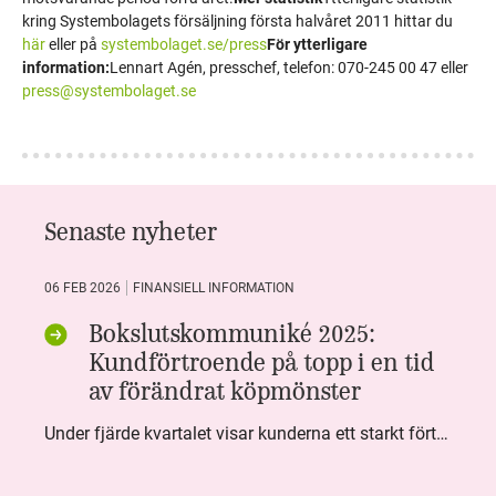
kring Systembolagets försäljning första halvåret 2011 hittar du
här
eller på
systembolaget.se/press
För ytterligare
information:
Lennart Agén, presschef, telefon: 070-245 00 47 eller
press@systembolaget.se
Senaste nyheter
06 FEB 2026
FINANSIELL INFORMATION
Bokslutskommuniké 2025:
Kundförtroende på topp i en tid
av förändrat köpmönster
Under fjärde kvartalet visar kunderna ett starkt förtroende för Systembolaget. Nöjd Kund Index (NKI) når en ny rekordnivå och bidrar till att även helåret avslutar starkt. Arbetet med ansvarsfull försäljning ger tydliga resultat där ålderskontroller når sina högsta nivåer någonsin. Samtidigt fortsätter kundernas val att förändras. Allt fler väljer öl och drycker med lägre alkoholhalt. Vi ser också en lägre försäljningsvolym under kvartalet, en utveckling som ligger i linje med den långsiktiga minskningen i alkoholkonsumtionen i Sverige. De officiella konsumtionssiffrorna från CAN för 2025 kommer först under våren men försäljningssiffrorna pekar åt samma håll.