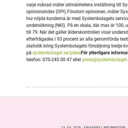
varje månad mäter allmänhetens inställning till Sy
opinionsindex (OPI).Förutom opinionen, mäter Sy
hur nöjda kunderna är med Systembolagets service
undersökning (NKI). På en skala, där max är 100, up
till 79. När det gäller ålderskontrollen visar unders
efterfrågades i 93 procent av alla genomförda tes
statistik kring Systembolagets försäljning tredje k
på
systembolaget.se/press
För ytterligare informa
telefon: 070-245 00 47 eller
press@systembolaget.
13 JUL 2026
FINANSIELL INFORMATION