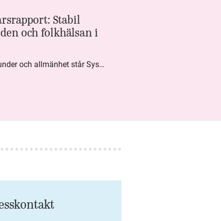
rsrapport: Stabil
den och folkhälsan i
Med högt förtroende från kunder och allmänhet står Systembolaget stabilt i samhällsuppdraget. Under kvartalet togs flera steg inom folkhälsa, kundnytta och minskad klimatpåverkan. Nettoomsättningen var i nivå med föregående år och effektiviseringar av verksamheten möjliggjorde fortsatt anpassning för att möta nya behov.
esskontakt