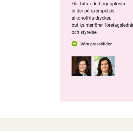
Här hittar du högupplösta
STRESS
bilder på exempelvis
alkoholfria drycker,
NY DIGITALISERINGSCHEF PÅ
butiksinteriörer, företagsledn
SYSTEMBOLAGET
och styrelse.
SYSTEMBOLAGET
Våra pressbilder
ORGANISERAR FÖR
FRAMTIDEN
6 AV 10 SAKNAR KUNSKAP
OM ALKOHOLENS KOPPLING
TILL DEMENS
SYSTEMBOLAGETS
DELÅRSRAPPORT: EN STABIL
SOMMAR MED TRYGGA OCH
ANSVARSFULLA KUNDMÖTEN