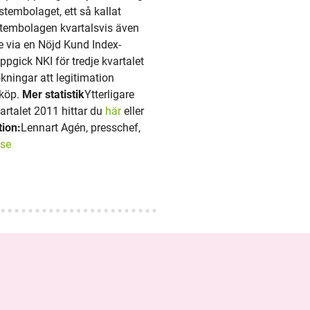
stembolaget, ett så kallat
stembolagen kvartalsvis även
 via en Nöjd Kund Index-
pgick NKI för tredje kvartalet
ökningar att legitimation
tköp.
Mer statistik
Ytterligare
vartalet 2011 hittar du
här
eller
tion:
Lennart Agén, presschef,
se