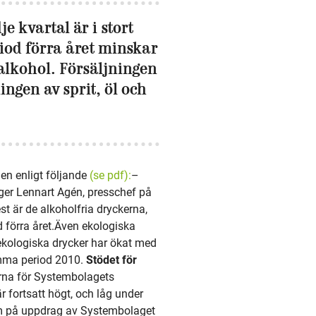
e kvartal är i stort
od förra året minskar
 alkohol. Försäljningen
ingen av sprit, öl och
en enligt följande
(se pdf):
–
säger Lennart Agén, presschef på
 är de alkoholfria dryckerna,
 förra året.Även ekologiska
 ekologiska drycker har ökat med
amma period 2010.
Stödet för
rna för Systembolagets
r fortsatt högt, och låg under
som på uppdrag av Systembolaget