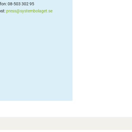
efon: 08-503 302 95
st:
press@systembolaget.se