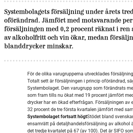
Systembolagets försäljning under årets tredj
oförändrad. Jämfört med motsvarande peri
försäljningen med 0,2 procent räknat i ren
av alkoholfritt och vin ökar, medan försäljn
blanddrycker minskar.
För de olika varugrupperna utvecklades försäljning
Totalt sett är försäljningen i princip oförändrad, 
Systembolaget. Den varugrupp som förändrats mest
som fram tills nu ökat med 19 procent jämfört med
drycker har en ökad efterfrågan. Försäljningen av
32 procent de tre första kvartalen jämfört med s
Systembolaget fortsatt högt
Stödet bland svenska
ensamrätt på detaljhandelsförsäljning av alkohol ä
det tredje kvartalet på 67 (av 100). Det är SIFO 