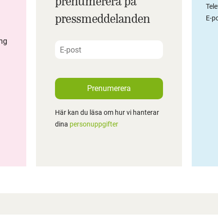
prenumerera på
Tel
pressmeddelanden
E-po
ing
Prenumerera
Här kan du läsa om hur vi hanterar
dina
personuppgifter