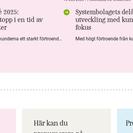
 2025:
Systembolagets delå
opp i en tid av
utveckling med kun
ter
fokus
Under fjärde kvartalet visar kunderna ett starkt förtroende för Systembolaget. Nöjd Kund Index (NKI) når en ny rekordnivå och bidrar till att även helåret avslutar starkt. Arbetet med ansvarsfull försäljning ger tydliga resultat där ålderskontroller når sina högsta nivåer någonsin. Samtidigt fortsätter kundernas val att förändras. Allt fler väljer öl och drycker med lägre alkoholhalt. Vi ser också en lägre försäljningsvolym under kvartalet, en utveckling som ligger i linje med den långsiktiga minskningen i alkoholkonsumtionen i Sverige. De officiella konsumtionssiffrorna från CAN för 2025 kommer först under våren men försäljningssiffrorna pekar åt samma håll.
Här kan du
Pr