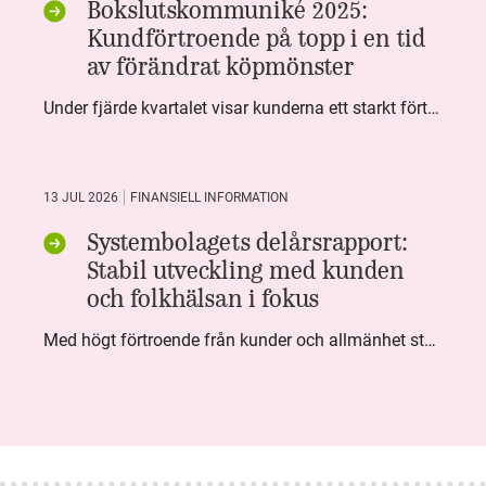
Bokslutskommuniké 2025:
Kundförtroende på topp i en tid
av förändrat köpmönster
Under fjärde kvartalet visar kunderna ett starkt förtroende för Systembolaget. Nöjd Kund Index (NKI) når en ny rekordnivå och bidrar till att även helåret avslutar starkt. Arbetet med ansvarsfull försäljning ger tydliga resultat där ålderskontroller når sina högsta nivåer någonsin. Samtidigt fortsätter kundernas val att förändras. Allt fler väljer öl och drycker med lägre alkoholhalt. Vi ser också en lägre försäljningsvolym under kvartalet, en utveckling som ligger i linje med den långsiktiga minskningen i alkoholkonsumtionen i Sverige. De officiella konsumtionssiffrorna från CAN för 2025 kommer först under våren men försäljningssiffrorna pekar åt samma håll.
13 JUL 2026
FINANSIELL INFORMATION
Systembolagets delårsrapport:
Stabil utveckling med kunden
och folkhälsan i fokus
Med högt förtroende från kunder och allmänhet står Systembolaget stabilt i samhällsuppdraget. Under kvartalet togs flera steg inom folkhälsa, kundnytta och minskad klimatpåverkan. Nettoomsättningen var i nivå med föregående år och effektiviseringar av verksamheten möjliggjorde fortsatt anpassning för att möta nya behov.