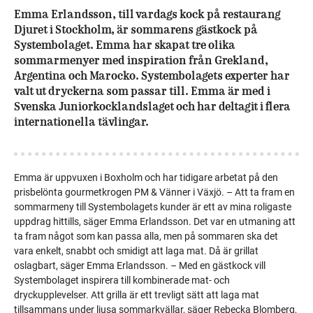
Emma Erlandsson, till vardags kock på restaurang
Djuret i Stockholm, är sommarens gästkock på
Systembolaget. Emma har skapat tre olika
sommarmenyer med inspiration från Grekland,
Argentina och Marocko. Systembolagets experter har
valt ut dryckerna som passar till. Emma är med i
Svenska Juniorkocklandslaget och har deltagit i flera
internationella tävlingar.
Emma är uppvuxen i Boxholm och har tidigare arbetat på den
prisbelönta gourmetkrogen PM & Vänner i Växjö. – Att ta fram en
sommarmeny till Systembolagets kunder är ett av mina roligaste
uppdrag hittills, säger Emma Erlandsson. Det var en utmaning att
ta fram något som kan passa alla, men på sommaren ska det
vara enkelt, snabbt och smidigt att laga mat. Då är grillat
oslagbart, säger Emma Erlandsson. – Med en gästkock vill
Systembolaget inspirera till kombinerade mat- och
dryckupplevelser. Att grilla är ett trevligt sätt att laga mat
tillsammans under ljusa sommarkvällar, säger Rebecka Blomberg,