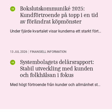
Bokslutskommuniké 2025:
Kundförtroende på topp i en tid
av förändrat köpmönster
Under fjärde kvartalet visar kunderna ett starkt förtroende för Systembolaget. Nöjd Kund Index (NKI) når en ny rekordnivå och bidrar till att även helåret avslutar starkt. Arbetet med ansvarsfull försäljning ger tydliga resultat där ålderskontroller når sina högsta nivåer någonsin. Samtidigt fortsätter kundernas val att förändras. Allt fler väljer öl och drycker med lägre alkoholhalt. Vi ser också en lägre försäljningsvolym under kvartalet, en utveckling som ligger i linje med den långsiktiga minskningen i alkoholkonsumtionen i Sverige. De officiella konsumtionssiffrorna från CAN för 2025 kommer först under våren men försäljningssiffrorna pekar åt samma håll.
13 JUL 2026
FINANSIELL INFORMATION
Systembolagets delårsrapport:
Stabil utveckling med kunden
och folkhälsan i fokus
Med högt förtroende från kunder och allmänhet står Systembolaget stabilt i samhällsuppdraget. Under kvartalet togs flera steg inom folkhälsa, kundnytta och minskad klimatpåverkan. Nettoomsättningen var i nivå med föregående år och effektiviseringar av verksamheten möjliggjorde fortsatt anpassning för att möta nya behov.