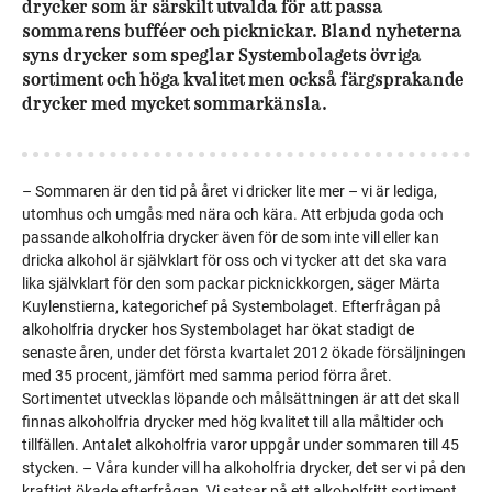
drycker som är särskilt utvalda för att passa
sommarens bufféer och picknickar. Bland nyheterna
syns drycker som speglar Systembolagets övriga
sortiment och höga kvalitet men också färgsprakande
drycker med mycket sommarkänsla.
– Sommaren är den tid på året vi dricker lite mer – vi är lediga,
utomhus och umgås med nära och kära. Att erbjuda goda och
passande alkoholfria drycker även för de som inte vill eller kan
dricka alkohol är självklart för oss och vi tycker att det ska vara
lika självklart för den som packar picknickkorgen, säger Märta
Kuylenstierna, kategorichef på Systembolaget. Efterfrågan på
alkoholfria drycker hos Systembolaget har ökat stadigt de
senaste åren, under det första kvartalet 2012 ökade försäljningen
med 35 procent, jämfört med samma period förra året.
Sortimentet utvecklas löpande och målsättningen är att det skall
finnas alkoholfria drycker med hög kvalitet till alla måltider och
tillfällen. Antalet alkoholfria varor uppgår under sommaren till 45
stycken. – Våra kunder vill ha alkoholfria drycker, det ser vi på den
kraftigt ökade efterfrågan. Vi satsar på ett alkoholfritt sortiment