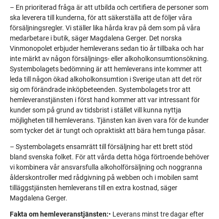
– En prioriterad fråga är att utbilda och certifiera de personer som
ska leverera till kunderna, för att säkerställa att de följer våra
försäljningsregler. Vi ställer lika hårda krav på dem som på våra
medarbetare i butik, säger Magdalena Gerger. Det norska
Vinmonopolet erbjuder hemleverans sedan tio år tillbaka och har
inte märkt av någon försäljnings- eller alkoholkonsumtionsökning.
Systembolagets bedömning är att hemleverans inte kommer att
leda till någon ökad alkoholkonsumtion i Sverige utan att det rör
sig om förändrade inköpbeteenden. Systembolagets tror att
hemleveranstjänsten i först hand kommer att var intressant för
kunder som på grund av tidsbrist i stället vill kunna nyttja
möjligheten till hemleverans. Tjänsten kan även vara för de kunder
som tycker det är tungt och opraktiskt att bära hem tunga påsar.
– Systembolagets ensamrätt till försäljning har ett brett stöd
bland svenska folket. För att vårda detta höga förtroende behöver
vi kombinera vår ansvarsfulla alkoholförsäljning och noggranna
ålderskontroller med rådgivning på webben och i mobilen samt
tilläggstjänsten hemleverans till en extra kostnad, säger
Magdalena Gerger.
Fakta om hemleveranstjänsten:
• Leverans minst tre dagar efter