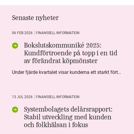
Senaste nyheter
06 FEB 2026
FINANSIELL INFORMATION
Bokslutskommuniké 2025:
Kundförtroende på topp i en tid
av förändrat köpmönster
Under fjärde kvartalet visar kunderna ett starkt förtroende för Systembolaget. Nöjd Kund Index (NKI) når en ny rekordnivå och bidrar till att även helåret avslutar starkt. Arbetet med ansvarsfull försäljning ger tydliga resultat där ålderskontroller når sina högsta nivåer någonsin. Samtidigt fortsätter kundernas val att förändras. Allt fler väljer öl och drycker med lägre alkoholhalt. Vi ser också en lägre försäljningsvolym under kvartalet, en utveckling som ligger i linje med den långsiktiga minskningen i alkoholkonsumtionen i Sverige. De officiella konsumtionssiffrorna från CAN för 2025 kommer först under våren men försäljningssiffrorna pekar åt samma håll.
13 JUL 2026
FINANSIELL INFORMATION
Systembolagets delårsrapport:
Stabil utveckling med kunden
och folkhälsan i fokus