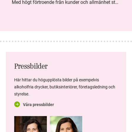
Med högt förtroende från kunder och allmänhet står Systembolaget stabilt i samhällsuppdraget. Under kvartalet togs flera steg inom folkhälsa, kundnytta och minskad klimatpåverkan. Nettoomsättningen var i nivå med föregående år och effektiviseringar av verksamheten möjliggjorde fortsatt anpassning för att möta nya behov.
Pressbilder
Här hittar du högupplösta bilder på exempelvis
alkoholfria drycker, butiksinteriörer, företagsledning och
styrelse.
Våra pressbilder