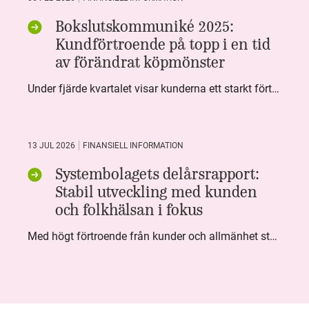
Bokslutskommuniké 2025:
Kundförtroende på topp i en tid
av förändrat köpmönster
Under fjärde kvartalet visar kunderna ett starkt förtroende för Systembolaget. Nöjd Kund Index (NKI) når en ny rekordnivå och bidrar till att även helåret avslutar starkt. Arbetet med ansvarsfull försäljning ger tydliga resultat där ålderskontroller når sina högsta nivåer någonsin. Samtidigt fortsätter kundernas val att förändras. Allt fler väljer öl och drycker med lägre alkoholhalt. Vi ser också en lägre försäljningsvolym under kvartalet, en utveckling som ligger i linje med den långsiktiga minskningen i alkoholkonsumtionen i Sverige. De officiella konsumtionssiffrorna från CAN för 2025 kommer först under våren men försäljningssiffrorna pekar åt samma håll.
13 JUL 2026
FINANSIELL INFORMATION
Systembolagets delårsrapport:
Stabil utveckling med kunden
och folkhälsan i fokus
Med högt förtroende från kunder och allmänhet står Systembolaget stabilt i samhällsuppdraget. Under kvartalet togs flera steg inom folkhälsa, kundnytta och minskad klimatpåverkan. Nettoomsättningen var i nivå med föregående år och effektiviseringar av verksamheten möjliggjorde fortsatt anpassning för att möta nya behov.