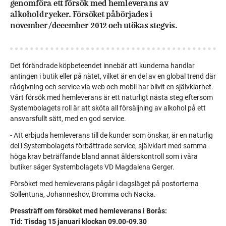
genomföra ett försök med hemleverans av
alkoholdrycker. Försöket påbörjades i
november/december 2012 och utökas stegvis.
Det förändrade köpbeteendet innebär att kunderna handlar
antingen i butik eller på nätet, vilket är en del av en global trend där
rådgivning och service via web och mobil har blivit en självklarhet.
Vårt försök med hemleverans är ett naturligt nästa steg eftersom
Systembolagets roll är att sköta all försäljning av alkohol på ett
ansvarsfullt sätt, med en god service.
- Att erbjuda hemleverans till de kunder som önskar, är en naturlig
del i Systembolagets förbättrade service, självklart med samma
höga krav beträffande bland annat ålderskontroll som i våra
butiker säger Systembolagets VD Magdalena Gerger.
Försöket med hemleverans pågår i dagsläget på postorterna
Sollentuna, Johanneshov, Bromma och Nacka.
Pressträff om försöket med hemleverans i Borås:
Tid: Tisdag 15 januari klockan 09.00-09.30