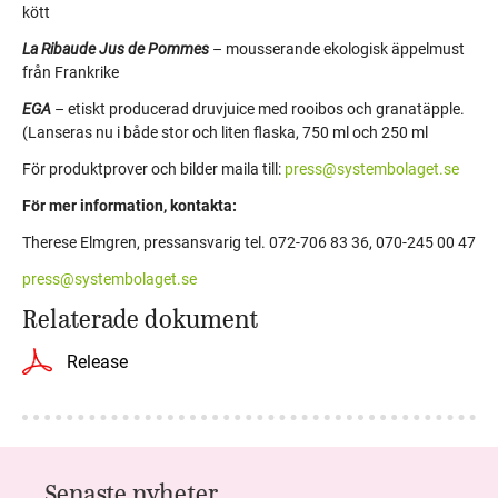
kött
La Ribaude Jus de Pommes
– mousserande ekologisk äppelmust
från Frankrike
EGA
– etiskt producerad druvjuice med rooibos och granatäpple.
(Lanseras nu i både stor och liten flaska, 750 ml och 250 ml
För produktprover och bilder maila till:
press@systembolaget.se
För mer information, kontakta:
Therese Elmgren, pressansvarig tel. 072-706 83 36, 070-245 00 47
press@systembolaget.se
Relaterade dokument
Release
Senaste nyheter