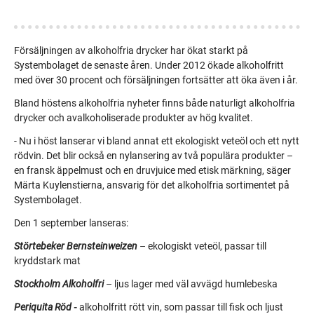
Försäljningen av alkoholfria drycker har ökat starkt på
Systembolaget de senaste åren. Under 2012 ökade alkoholfritt
med över 30 procent och försäljningen fortsätter att öka även i år.
Bland höstens alkoholfria nyheter finns både naturligt alkoholfria
drycker och avalkoholiserade produkter av hög kvalitet.
- Nu i höst lanserar vi bland annat ett ekologiskt veteöl och ett nytt
rödvin. Det blir också en nylansering av två populära produkter –
en fransk äppelmust och en druvjuice med etisk märkning, säger
Märta Kuylenstierna, ansvarig för det alkoholfria sortimentet på
Systembolaget.
Den 1 september lanseras:
Störtebeker Bernsteinweizen
– ekologiskt veteöl, passar till
kryddstark mat
Stockholm Alkoholfri
– ljus lager med väl avvägd humlebeska
Periquita Röd
-
alkoholfritt rött vin, som passar till fisk och ljust