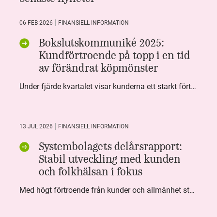
06 FEB 2026
FINANSIELL INFORMATION
Bokslutskommuniké 2025:
Kundförtroende på topp i en tid
av förändrat köpmönster
Under fjärde kvartalet visar kunderna ett starkt förtroende för Systembolaget. Nöjd Kund Index (NKI) når en ny rekordnivå och bidrar till att även helåret avslutar starkt. Arbetet med ansvarsfull försäljning ger tydliga resultat där ålderskontroller når sina högsta nivåer någonsin. Samtidigt fortsätter kundernas val att förändras. Allt fler väljer öl och drycker med lägre alkoholhalt. Vi ser också en lägre försäljningsvolym under kvartalet, en utveckling som ligger i linje med den långsiktiga minskningen i alkoholkonsumtionen i Sverige. De officiella konsumtionssiffrorna från CAN för 2025 kommer först under våren men försäljningssiffrorna pekar åt samma håll.
13 JUL 2026
FINANSIELL INFORMATION
Systembolagets delårsrapport:
Stabil utveckling med kunden
och folkhälsan i fokus
Med högt förtroende från kunder och allmänhet står Systembolaget stabilt i samhällsuppdraget. Under kvartalet togs flera steg inom folkhälsa, kundnytta och minskad klimatpåverkan. Nettoomsättningen var i nivå med föregående år och effektiviseringar av verksamheten möjliggjorde fortsatt anpassning för att möta nya behov.