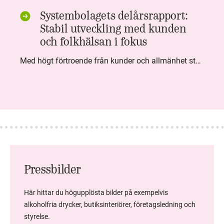
Systembolagets delårsrapport:
Stabil utveckling med kunden
och folkhälsan i fokus
Med högt förtroende från kunder och allmänhet står Systembolaget stabilt i samhällsuppdraget. Under kvartalet togs flera steg inom folkhälsa, kundnytta och minskad klimatpåverkan. Nettoomsättningen var i nivå med föregående år och effektiviseringar av verksamheten möjliggjorde fortsatt anpassning för att möta nya behov.
Pressbilder
Här hittar du högupplösta bilder på exempelvis
alkoholfria drycker, butiksinteriörer, företagsledning och
styrelse.