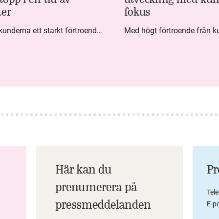
ter
fokus
Under fjärde kvartalet visar kunderna ett starkt förtroende för Systembolaget. Nöjd Kund Index (NKI) når en ny rekordnivå och bidrar till att även helåret avslutar starkt. Arbetet med ansvarsfull försäljning ger tydliga resultat där ålderskontroller når sina högsta nivåer någonsin. Samtidigt fortsätter kundernas val att förändras. Allt fler väljer öl och drycker med lägre alkoholhalt. Vi ser också en lägre försäljningsvolym under kvartalet, en utveckling som ligger i linje med den långsiktiga minskningen i alkoholkonsumtionen i Sverige. De officiella konsumtionssiffrorna från CAN för 2025 kommer först under våren men försäljningssiffrorna pekar åt samma håll.
Här kan du
Pr
prenumerera på
Tel
pressmeddelanden
E-po