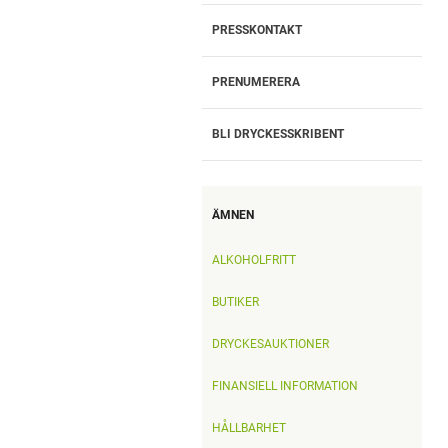
KUNDFÖRTROENDE PÅ TOPP I
PRESSKONTAKT
EN TID AV FÖRÄNDRAT
KÖPMÖNSTER
PRENUMERERA
SYSTEMBOLAGETS
BLI DRYCKESSKRIBENT
DELÅRSRAPPORT: STABIL
UTVECKLING MED KUNDEN
OCH FOLKHÄLSAN I FOKUS
ÄMNEN
7 AV 10 UPPLEVER EN
ALKOHOLFRITT
FÖRVÄNTAN ATT DRICKA
ALKOHOL PÅ MIDSOMMAR
BUTIKER
9 AV 10 OVETANDE OM ATT
DRYCKESAUKTIONER
ALKOHOL ÖKAR RISKEN FÖR
FINANSIELL INFORMATION
BRÖSTCANCER
HÅLLBARHET
FORSKNING OM ALKOHOL