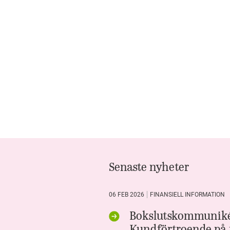
PÅSKEFFEKT SOM STÄRKER
RESULTATET
TILL PÅSK ÄR DET GEN Z SOM
TAR ALKOHOLSNACKET –
MED MAMMA OCH PAPPA
FÖRÄNDRINGAR I E-
HANDELSLOGISTIKEN FÖR
ÖKAD EFFEKTIVITET
Senaste nyheter
INFÖR JUL: 8 AV 10 SER MER
BERUSNING I BARNS NÄRHET
06 FEB 2026
FINANSIELL INFORMATION
Bokslutskommuniké
UNDERSÖKNING: EN AV FEM
Kundförtroende på t
DRICKER FÖR ATT HANTERA