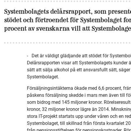
Systembolagets delårsrapport, som presenter
stödet och förtroendet för Systembolaget for
procent av svenskarna vill att Systembolage
-
Det är väldigt glädjande att stödet för Systembol
Delårsrapporten visar att Systembolagets kunder ä
sätt att sälja alkohol på ett ansvarsfullt sätt, sä
Systembolaget.
Försäljningsintäkterna ökade med 6,6 procent, främs
påskens försäljning skedde i mars men även till fö
som bidrog med 145 miljoner kronor. Rörelseresult
kronor, 32 miljoner kronor lägre än 2014. Minskni
stora IT-projekt startats upp under våren och en re
Systembolaget, till skillnad från första kvartalet 2
från pensionsstiftelsen för pensionskostnader. Rö