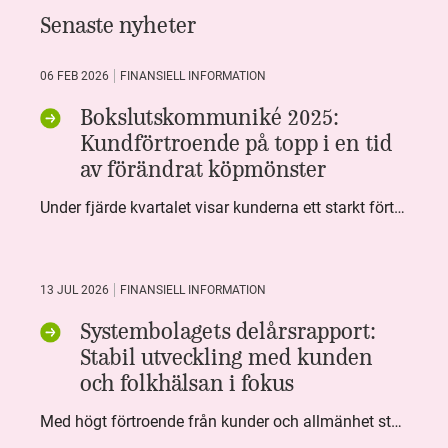
Senaste nyheter
06 FEB 2026
FINANSIELL INFORMATION
Bokslutskommuniké 2025:
Kundförtroende på topp i en tid
av förändrat köpmönster
Under fjärde kvartalet visar kunderna ett starkt förtroende för Systembolaget. Nöjd Kund Index (NKI) når en ny rekordnivå och bidrar till att även helåret avslutar starkt. Arbetet med ansvarsfull försäljning ger tydliga resultat där ålderskontroller når sina högsta nivåer någonsin. Samtidigt fortsätter kundernas val att förändras. Allt fler väljer öl och drycker med lägre alkoholhalt. Vi ser också en lägre försäljningsvolym under kvartalet, en utveckling som ligger i linje med den långsiktiga minskningen i alkoholkonsumtionen i Sverige. De officiella konsumtionssiffrorna från CAN för 2025 kommer först under våren men försäljningssiffrorna pekar åt samma håll.
13 JUL 2026
FINANSIELL INFORMATION
Systembolagets delårsrapport:
Stabil utveckling med kunden
och folkhälsan i fokus
Med högt förtroende från kunder och allmänhet står Systembolaget stabilt i samhällsuppdraget. Under kvartalet togs flera steg inom folkhälsa, kundnytta och minskad klimatpåverkan. Nettoomsättningen var i nivå med föregående år och effektiviseringar av verksamheten möjliggjorde fortsatt anpassning för att möta nya behov.