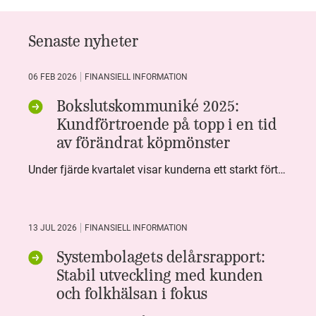
Senaste nyheter
06 FEB 2026
FINANSIELL INFORMATION
Bokslutskommuniké 2025:
Kundförtroende på topp i en tid
av förändrat köpmönster
Under fjärde kvartalet visar kunderna ett starkt förtroende för Systembolaget. Nöjd Kund Index (NKI) når en ny rekordnivå och bidrar till att även helåret avslutar starkt. Arbetet med ansvarsfull försäljning ger tydliga resultat där ålderskontroller når sina högsta nivåer någonsin. Samtidigt fortsätter kundernas val att förändras. Allt fler väljer öl och drycker med lägre alkoholhalt. Vi ser också en lägre försäljningsvolym under kvartalet, en utveckling som ligger i linje med den långsiktiga minskningen i alkoholkonsumtionen i Sverige. De officiella konsumtionssiffrorna från CAN för 2025 kommer först under våren men försäljningssiffrorna pekar åt samma håll.
13 JUL 2026
FINANSIELL INFORMATION
Systembolagets delårsrapport:
Stabil utveckling med kunden
och folkhälsan i fokus