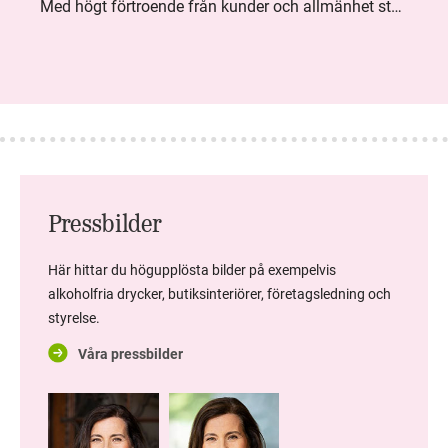
Med högt förtroende från kunder och allmänhet står Systembolaget stabilt i samhällsuppdraget. Under kvartalet togs flera steg inom folkhälsa, kundnytta och minskad klimatpåverkan. Nettoomsättningen var i nivå med föregående år och effektiviseringar av verksamheten möjliggjorde fortsatt anpassning för att möta nya behov.
Pressbilder
Här hittar du högupplösta bilder på exempelvis
alkoholfria drycker, butiksinteriörer, företagsledning och
styrelse.
Våra pressbilder