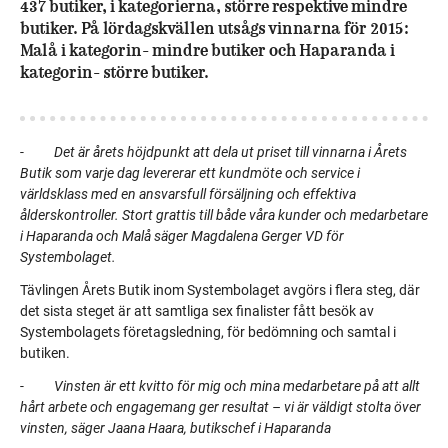
437 butiker, i kategorierna, större respektive mindre
butiker. På lördagskvällen utsågs vinnarna för 2015:
Malå i kategorin- mindre butiker och Haparanda i
kategorin- större butiker.
-
Det är årets höjdpunkt att dela ut priset till vinnarna i Årets
Butik som varje dag levererar ett kundmöte och service i
världsklass med en ansvarsfull försäljning och effektiva
ålderskontroller. Stort grattis till både våra kunder och medarbetare
i Haparanda och Malå säger Magdalena Gerger VD för
Systembolaget.
Tävlingen Årets Butik inom Systembolaget avgörs i flera steg, där
det sista steget är att samtliga sex finalister fått besök av
Systembolagets företagsledning, för bedömning och samtal i
butiken.
-
Vinsten är ett kvitto för mig och mina medarbetare på att allt
hårt arbete och engagemang ger resultat – vi är väldigt stolta över
vinsten, säger Jaana Haara, butikschef i Haparanda