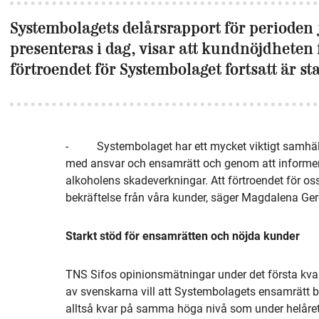
Systembolagets delårsrapport för periode
presenteras i dag, visar att kundnöjdheten f
förtroendet för Systembolaget fortsatt är st
-
Systembolaget har ett mycket viktigt samhä
med ansvar och ensamrätt och genom att informera 
alkoholens skadeverkningar. Att förtroendet för oss
bekräftelse från våra kunder, säger Magdalena Ge
Starkt stöd för ensamrätten och nöjda kunder
TNS Sifos opinionsmätningar under det första kvart
av svenskarna vill att Systembolagets ensamrätt bes
alltså kvar på samma höga nivå som under helåret 