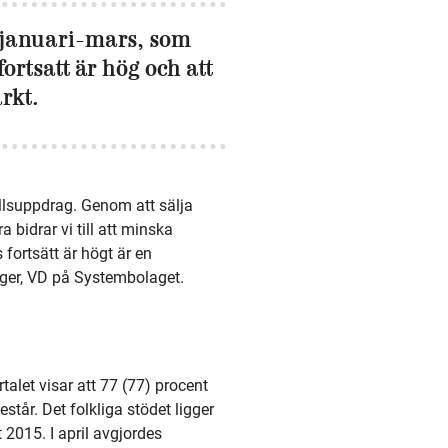
n januari-mars, som
ortsatt är hög och att
arkt.
llsuppdrag. Genom att sälja
bidrar vi till att minska
 fortsätt är högt är en
rger, VD på Systembolaget.
alet visar att 77 (77) procent
tår. Det folkliga stödet ligger
2015. I april avgjordes