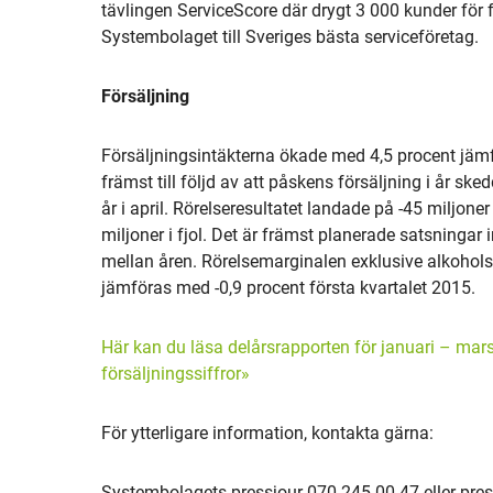
tävlingen ServiceScore där drygt 3 000 kunder för f
Systembolaget till Sveriges bästa serviceföretag.
Försäljning
Försäljningsintäkterna ökade med 4,5 procent jämf
främst till följd av att påskens försäljning i år s
år i april. Rörelseresultatet landade på -45 miljone
miljoner i fjol. Det är främst planerade satsningar
mellan åren. Rörelsemarginalen exklusive alkoholska
jämföras med -0,9 procent första kvartalet 2015.
Här kan du läsa delårsrapporten för januari – ma
försäljningssiffror»
För ytterligare information, kontakta gärna:
Systembolagets pressjour 070-245 00 47 eller
pre