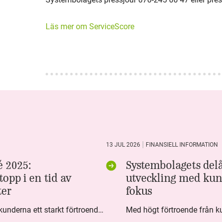
Läs mer om ServiceScore
13 JUL 2026
FINANSIELL INFORMATION
 2025:
Systembolagets delå
opp i en tid av
utveckling med kun
ter
fokus
Under fjärde kvartalet visar kunderna ett starkt förtroende för Systembolaget. Nöjd Kund Index (NKI) når en ny rekordnivå och bidrar till att även helåret avslutar starkt. Arbetet med ansvarsfull försäljning ger tydliga resultat där ålderskontroller når sina högsta nivåer någonsin. Samtidigt fortsätter kundernas val att förändras. Allt fler väljer öl och drycker med lägre alkoholhalt. Vi ser också en lägre försäljningsvolym under kvartalet, en utveckling som ligger i linje med den långsiktiga minskningen i alkoholkonsumtionen i Sverige. De officiella konsumtionssiffrorna från CAN för 2025 kommer först under våren men försäljningssiffrorna pekar åt samma håll.