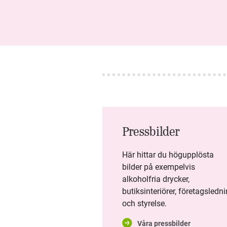
STRESS
NY DIGITALISERINGSCHEF PÅ
SYSTEMBOLAGET
SYSTEMBOLAGET
ORGANISERAR FÖR
FRAMTIDEN
6 AV 10 SAKNAR KUNSKAP
Pressbilder
OM ALKOHOLENS KOPPLING
TILL DEMENS
Här hittar du högupplösta
bilder på exempelvis
SYSTEMBOLAGETS
alkoholfria drycker,
DELÅRSRAPPORT: EN STABIL
butiksinteriörer, företagsledn
SOMMAR MED TRYGGA OCH
och styrelse.
ANSVARSFULLA KUNDMÖTEN
Våra pressbilder