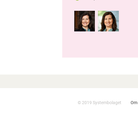
FÅ REAGERAR NÄR VUXNA
DRICKER FÖR MYCKET I BARNS
NÄRHET
FÖR MÅNGA UNGA INNEBÄR
SKOLSTARTEN
ALKOHOLDEBUT – MEN
SAMTALEN HEMMA UTEBLIR
BOKSLUTSKOMMUNIKÉ 2024:
STABIL DRIFT MED
HÅLLBARHET OCH
FOLKHÄLSA I FOKUS
© 2019 Systembolaget
Om 
HÖGT FÖRTROENDE FÖR
SYSTEMBOLAGET I ETT
KVARTAL PRÄGLAT AV
OMVÄRLDSORO