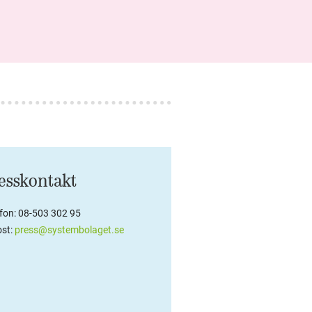
esskontakt
efon: 08-503 302 95
st:
press@systembolaget.se