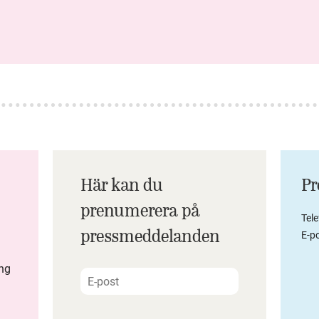
Här kan du
Pr
prenumerera på
Tel
pressmeddelanden
E-po
ing