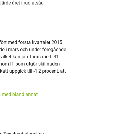
järde året i rad utsåg
ört med första kvartalet 2015
kedde i mars och under föregående
r vilket kan jämföras med -31
 inom IT som utgör skillnaden
tt uppgick till -1,2 procent, att
rs med bland annat
ss@systembolaget.se