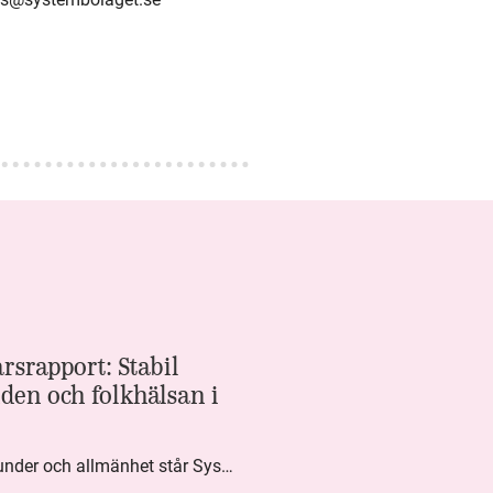
rsrapport: Stabil
den och folkhälsan i
Med högt förtroende från kunder och allmänhet står Systembolaget stabilt i samhällsuppdraget. Under kvartalet togs flera steg inom folkhälsa, kundnytta och minskad klimatpåverkan. Nettoomsättningen var i nivå med föregående år och effektiviseringar av verksamheten möjliggjorde fortsatt anpassning för att möta nya behov.