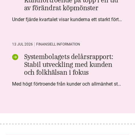
av förändrat köpmönster
Under fjärde kvartalet visar kunderna ett starkt förtroende för Systembolaget. Nöjd Kund Index (NKI) når en ny rekordnivå och bidrar till att även helåret avslutar starkt. Arbetet med ansvarsfull försäljning ger tydliga resultat där ålderskontroller når sina högsta nivåer någonsin. Samtidigt fortsätter kundernas val att förändras. Allt fler väljer öl och drycker med lägre alkoholhalt. Vi ser också en lägre försäljningsvolym under kvartalet, en utveckling som ligger i linje med den långsiktiga minskningen i alkoholkonsumtionen i Sverige. De officiella konsumtionssiffrorna från CAN för 2025 kommer först under våren men försäljningssiffrorna pekar åt samma håll.
13 JUL 2026
FINANSIELL INFORMATION
Systembolagets delårsrapport:
Stabil utveckling med kunden
och folkhälsan i fokus
Med högt förtroende från kunder och allmänhet står Systembolaget stabilt i samhällsuppdraget. Under kvartalet togs flera steg inom folkhälsa, kundnytta och minskad klimatpåverkan. Nettoomsättningen var i nivå med föregående år och effektiviseringar av verksamheten möjliggjorde fortsatt anpassning för att möta nya behov.