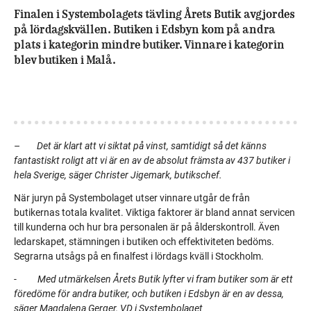
Finalen i Systembolagets tävling Årets Butik avgjordes
på lördagskvällen. Butiken i Edsbyn kom på andra
plats i kategorin mindre butiker. Vinnare i kategorin
blev butiken i Malå.
–
Det är klart att vi siktat på vinst, samtidigt så det känns
fantastiskt roligt att vi är en av de absolut främsta av 437 butiker i
hela Sverige, säger Christer
Jigemark, butikschef.
När juryn på Systembolaget utser vinnare utgår de från
butikernas totala kvalitet. Viktiga faktorer är bland annat servicen
till kunderna och hur bra personalen är på ålderskontroll. Även
ledarskapet, stämningen i butiken och effektiviteten bedöms.
Segrarna utsågs på en finalfest i lördags kväll i Stockholm.
-
Med utmärkelsen Årets Butik lyfter vi fram butiker som är ett
föredöme för andra butiker, och butiken i Edsbyn är en av dessa,
säger Magdalena Gerger, VD i Systembolaget