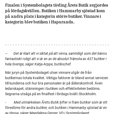
Finalen i Systembolagets tävling Årets Butik avgjordes
på lördagskvällen. Butiken i Hammarby sjöstad kom
på andra plats i kategorin större butiker. Vinnare i
kategorin blev butiken i Haparanda.
–
Det är klart att vi siktat på att vinna, samtidigt som det känns
fantastiskt roligt att vi är en av de absolut främsta av 437 butiker i
hela Sverige, säger Katja Arppe, butikschef.
När juryn på Systembolaget utser vinnare utgår de från
butikernas totala kvalitet. Viktiga faktorer är bland annat servicen
till kunderna och hur bra personalen är på ålderskontroll. Även
ledarskapet, stämningen i butiken och effektiviteten bedöms.
Segrarna utsågs på en finalfest i lördags kväll i Stockholm.
-
Med utmärkelsen Årets Butik lyfter vi fram butiker som är ett
föredöme för andra butiker, och butiken i Hammarby sjöstad är en
av dessa, säger Magdalena Gerger, VD i Systembolaget.