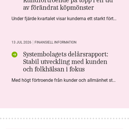
av förändrat köpmönster
Under fjärde kvartalet visar kunderna ett starkt förtroende för Systembolaget. Nöjd Kund Index (NKI) når en ny rekordnivå och bidrar till att även helåret avslutar starkt. Arbetet med ansvarsfull försäljning ger tydliga resultat där ålderskontroller når sina högsta nivåer någonsin. Samtidigt fortsätter kundernas val att förändras. Allt fler väljer öl och drycker med lägre alkoholhalt. Vi ser också en lägre försäljningsvolym under kvartalet, en utveckling som ligger i linje med den långsiktiga minskningen i alkoholkonsumtionen i Sverige. De officiella konsumtionssiffrorna från CAN för 2025 kommer först under våren men försäljningssiffrorna pekar åt samma håll.
13 JUL 2026
FINANSIELL INFORMATION
Systembolagets delårsrapport:
Stabil utveckling med kunden
och folkhälsan i fokus
Med högt förtroende från kunder och allmänhet står Systembolaget stabilt i samhällsuppdraget. Under kvartalet togs flera steg inom folkhälsa, kundnytta och minskad klimatpåverkan. Nettoomsättningen var i nivå med föregående år och effektiviseringar av verksamheten möjliggjorde fortsatt anpassning för att möta nya behov.