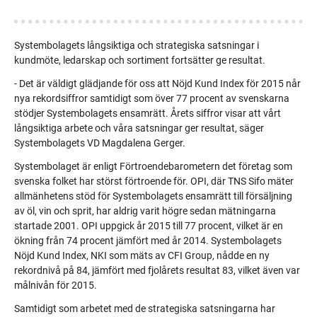
Systembolagets långsiktiga och strategiska satsningar i
kundmöte, ledarskap och sortiment fortsätter ge resultat.
-
Det är väldigt glädjande för oss att Nöjd Kund Index för 2015 når
nya rekordsiffror samtidigt som över 77 procent av svenskarna
stödjer Systembolagets ensamrätt. Årets siffror visar att vårt
långsiktiga arbete och våra satsningar ger resultat, säger
Systembolagets VD Magdalena Gerger.
Systembolaget är enligt Förtroendebarometern det företag som
svenska folket har störst förtroende för. OPI, där TNS Sifo mäter
allmänhetens stöd för Systembolagets ensamrätt till försäljning
av öl, vin och sprit, har aldrig varit högre sedan mätningarna
startade 2001. OPI uppgick år 2015 till 77 procent, vilket är en
ökning från 74 procent jämfört med år 2014. Systembolagets
Nöjd Kund Index, NKI som mäts av CFI Group, nådde en ny
rekordnivå på 84, jämfört med fjolårets resultat 83, vilket även var
målnivån för 2015.
Samtidigt som arbetet med de strategiska satsningarna har