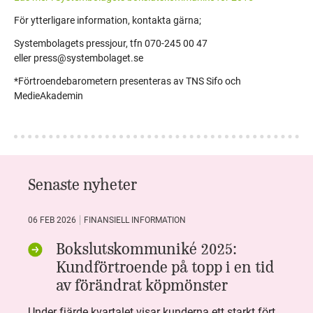
För ytterligare information, kontakta gärna;
Systembolagets pressjour, tfn 070-245 00 47
eller
press@systembolaget.se
*Förtroendebarometern presenteras av TNS Sifo och
MedieAkademin
Senaste nyheter
06 FEB 2026
FINANSIELL INFORMATION
Bokslutskommuniké 2025:
Kundförtroende på topp i en tid
av förändrat köpmönster
Under fjärde kvartalet visar kunderna ett starkt förtroende för Systembolaget. Nöjd Kund Index (NKI) når en ny rekordnivå och bidrar till att även helåret avslutar starkt. Arbetet med ansvarsfull försäljning ger tydliga resultat där ålderskontroller når sina högsta nivåer någonsin. Samtidigt fortsätter kundernas val att förändras. Allt fler väljer öl och drycker med lägre alkoholhalt. Vi ser också en lägre försäljningsvolym under kvartalet, en utveckling som ligger i linje med den långsiktiga minskningen i alkoholkonsumtionen i Sverige. De officiella konsumtionssiffrorna från CAN för 2025 kommer först under våren men försäljningssiffrorna pekar åt samma håll.