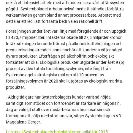
också ett intensivt arbete med att modernisera vårt affärssystem
pågått. Systembolaget arbetar också med att ständigt förbättra
verksamheten genom bland annat processarbete. Arbetet med
detta är ett led i att fortsätta bedriva en rationell drift.
Försäljningen under året var i linje med föregående år och uppgick
till 470,7 miljoner liter. Intäkterna ökade till 27,6 miljarder kronor.
Intäktsökningen berodde främst på alkoholskattehöjningen och
premiumiseringstrenden, som innebär att kunderna väljer något
dyrare produkter. Efterfrågan på alkoholfritt och ekologiskt
fortsätter att öka. Ekologiska produkter utgjorde under året 9 (6)
procent av den totala försäljningsvolymen, inte långt från
Systembolagets strategiska mål om att 10 procent av
försäljningsvolymen år 2020 skall utgöras av ekologiskt märkta
produkter.
-
Aldrig tidigare har Systembolagets kunder varit så nöjda,
samtidigt som stödet och förtroendet är starkare än någonsin.
Jag är väldigt stolt över medarbetarnas fina insatser och
förmågan att sälja med stort ansvar, säger Systembolagets VD
Magdalena Gerger.
Läs mer i Systembolagets bokslutskommuniké för 2015