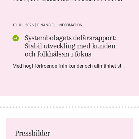
13 JUL 2026
FINANSIELL INFORMATION
Systembolagets delårsrapport:
Stabil utveckling med kunden
och folkhälsan i fokus
Med högt förtroende från kunder och allmänhet står Systembolaget stabilt i samhällsuppdraget. Under kvartalet togs flera steg inom folkhälsa, kundnytta och minskad klimatpåverkan. Nettoomsättningen var i nivå med föregående år och effektiviseringar av verksamheten möjliggjorde fortsatt anpassning för att möta nya behov.
Pressbilder