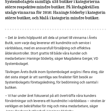
Systembolagets samtliga 438 butiker i kategorierna
större respektive mindre butiker. På lördagskvällen
utsågs vinnarna för 2016: Haninge Söderby i kategorin
större butiker, och Malå i kategorin mindre butiker.
– Det är årets höjdpunkt att dela ut priset till vinnarna i Årets
Butik, som varje dag levererar ett kundmöte och service i
världsklass, med en ansvarsfull försäljning och effektiva
ålderskontroller. Stort grattis till både våra kunder och
medarbetare i Haninge Söderby, säger Magdalena Gerger, VD
Systembolaget.
Tävlingen Årets Butik inom Systembolaget avgörs i flera steg, där
det sista steget är att samtliga sex finalister fått besök av
Systembolagets företagsledning, för bedömning och samtal i
butiken.
– Vi har under året fokuserat på att överträffa våra kunders
förväntningar och leverera ett kundmöte i världsklass – vinsten är
verkligen en bekräftelse för mig och mina medarbetare, säger