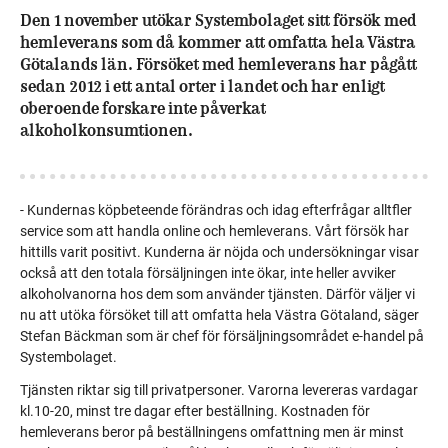
Den 1 november utökar Systembolaget sitt försök med
hemleverans som då kommer att omfatta hela Västra
Götalands län. Försöket med hemleverans har pågått
sedan 2012 i ett antal orter i landet och har enligt
oberoende forskare inte påverkat
alkoholkonsumtionen.
- Kundernas köpbeteende förändras och idag efterfrågar alltfler
service som att handla online och hemleverans. Vårt försök har
hittills varit positivt. Kunderna är nöjda och undersökningar visar
också att den totala försäljningen inte ökar, inte heller avviker
alkoholvanorna hos dem som använder tjänsten. Därför väljer vi
nu att utöka försöket till att omfatta hela Västra Götaland, säger
Stefan Bäckman som är chef för försäljningsområdet e-handel på
Systembolaget.
Tjänsten riktar sig till privatpersoner. Varorna levereras vardagar
kl.10-20, minst tre dagar efter beställning. Kostnaden för
hemleverans beror på beställningens omfattning men är minst