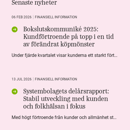
Senaste nyheter
06 FEB 2026
FINANSIELL INFORMATION
Bokslutskommuniké 2025:
Kundförtroende på topp i en tid
av förändrat köpmönster
Under fjärde kvartalet visar kunderna ett starkt förtroende för Systembolaget. Nöjd Kund Index (NKI) når en ny rekordnivå och bidrar till att även helåret avslutar starkt. Arbetet med ansvarsfull försäljning ger tydliga resultat där ålderskontroller når sina högsta nivåer någonsin. Samtidigt fortsätter kundernas val att förändras. Allt fler väljer öl och drycker med lägre alkoholhalt. Vi ser också en lägre försäljningsvolym under kvartalet, en utveckling som ligger i linje med den långsiktiga minskningen i alkoholkonsumtionen i Sverige. De officiella konsumtionssiffrorna från CAN för 2025 kommer först under våren men försäljningssiffrorna pekar åt samma håll.
13 JUL 2026
FINANSIELL INFORMATION
Systembolagets delårsrapport:
Stabil utveckling med kunden
och folkhälsan i fokus
Med högt förtroende från kunder och allmänhet står Systembolaget stabilt i samhällsuppdraget. Under kvartalet togs flera steg inom folkhälsa, kundnytta och minskad klimatpåverkan. Nettoomsättningen var i nivå med föregående år och effektiviseringar av verksamheten möjliggjorde fortsatt anpassning för att möta nya behov.