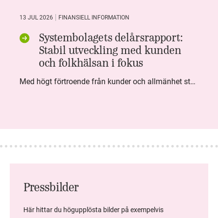
13 JUL 2026
FINANSIELL INFORMATION
Systembolagets delårsrapport:
Stabil utveckling med kunden
och folkhälsan i fokus
Med högt förtroende från kunder och allmänhet står Systembolaget stabilt i samhällsuppdraget. Under kvartalet togs flera steg inom folkhälsa, kundnytta och minskad klimatpåverkan. Nettoomsättningen var i nivå med föregående år och effektiviseringar av verksamheten möjliggjorde fortsatt anpassning för att möta nya behov.
Pressbilder
Här hittar du högupplösta bilder på exempelvis