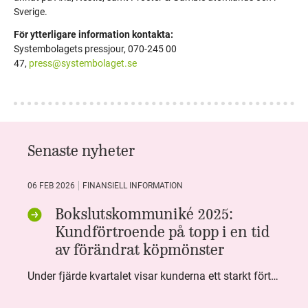
Sverige.
För ytterligare information kontakta:
Systembolagets pressjour, 070-245 00
47,
press@systembolaget.se
Senaste nyheter
06 FEB 2026
FINANSIELL INFORMATION
Bokslutskommuniké 2025:
Kundförtroende på topp i en tid
av förändrat köpmönster
Under fjärde kvartalet visar kunderna ett starkt förtroende för Systembolaget. Nöjd Kund Index (NKI) når en ny rekordnivå och bidrar till att även helåret avslutar starkt. Arbetet med ansvarsfull försäljning ger tydliga resultat där ålderskontroller når sina högsta nivåer någonsin. Samtidigt fortsätter kundernas val att förändras. Allt fler väljer öl och drycker med lägre alkoholhalt. Vi ser också en lägre försäljningsvolym under kvartalet, en utveckling som ligger i linje med den långsiktiga minskningen i alkoholkonsumtionen i Sverige. De officiella konsumtionssiffrorna från CAN för 2025 kommer först under våren men försäljningssiffrorna pekar åt samma håll.