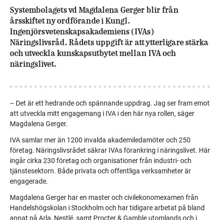
Systembolagets vd Magdalena Gerger blir från
årsskiftet ny ordförande i Kungl.
Ingenjörsvetenskapsakademiens (IVAs)
Näringslivsråd. Rådets uppgift är att ytterligare stärka
och utveckla kunskapsutbytet mellan IVA och
näringslivet.
– Det är ett hedrande och spännande uppdrag. Jag ser fram emot
att utveckla mitt engagemang i IVA i den här nya rollen, säger
Magdalena Gerger.
IVA samlar mer än 1200 invalda akademiledamöter och 250
företag. Näringslivsrådet säkrar IVAs förankring i näringslivet. Här
ingår cirka 230 företag och organisationer från industri- och
tjänstesektorn. Både privata och offentliga verksamheter är
engagerade.
Magdalena Gerger har en master och civilekonomexamen från
Handelshögskolan i Stockholm och har tidigare arbetat på bland
annat på Arla, Nestlé, samt Procter & Gamble utomlands och i