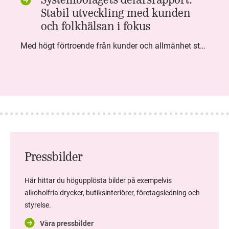
Stabil utveckling med kunden
och folkhälsan i fokus
Med högt förtroende från kunder och allmänhet står Systembolaget stabilt i samhällsuppdraget. Under kvartalet togs flera steg inom folkhälsa, kundnytta och minskad klimatpåverkan. Nettoomsättningen var i nivå med föregående år och effektiviseringar av verksamheten möjliggjorde fortsatt anpassning för att möta nya behov.
Pressbilder
Här hittar du högupplösta bilder på exempelvis
alkoholfria drycker, butiksinteriörer, företagsledning och
styrelse.
Våra pressbilder