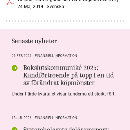
24 Maj 2019 | Svenska
Senaste nyheter
06 FEB 2026
FINANSIELL INFORMATION
Bokslutskommuniké 2025:
Kundförtroende på topp i en tid
av förändrat köpmönster
Under fjärde kvartalet visar kunderna ett starkt förtroende för Systembolaget. Nöjd Kund Index (NKI) når en ny rekordnivå och bidrar till att även helåret avslutar starkt. Arbetet med ansvarsfull försäljning ger tydliga resultat där ålderskontroller når sina högsta nivåer någonsin. Samtidigt fortsätter kundernas val att förändras. Allt fler väljer öl och drycker med lägre alkoholhalt. Vi ser också en lägre försäljningsvolym under kvartalet, en utveckling som ligger i linje med den långsiktiga minskningen i alkoholkonsumtionen i Sverige. De officiella konsumtionssiffrorna från CAN för 2025 kommer först under våren men försäljningssiffrorna pekar åt samma håll.
13 JUL 2026
FINANSIELL INFORMATION
Systembolagets delårsrapport: