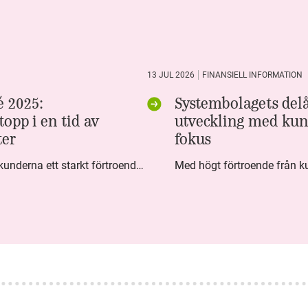
13 JUL 2026
FINANSIELL INFORMATION
 2025:
Systembolagets delå
opp i en tid av
utveckling med kun
ter
fokus
Under fjärde kvartalet visar kunderna ett starkt förtroende för Systembolaget. Nöjd Kund Index (NKI) når en ny rekordnivå och bidrar till att även helåret avslutar starkt. Arbetet med ansvarsfull försäljning ger tydliga resultat där ålderskontroller når sina högsta nivåer någonsin. Samtidigt fortsätter kundernas val att förändras. Allt fler väljer öl och drycker med lägre alkoholhalt. Vi ser också en lägre försäljningsvolym under kvartalet, en utveckling som ligger i linje med den långsiktiga minskningen i alkoholkonsumtionen i Sverige. De officiella konsumtionssiffrorna från CAN för 2025 kommer först under våren men försäljningssiffrorna pekar åt samma håll.