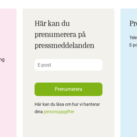
Här kan du
Pr
prenumerera på
Tel
pressmeddelanden
E-po
ing
Prenumerera
Här kan du läsa om hur vi hanterar
dina
personuppgifter