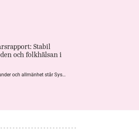
rsrapport: Stabil
den och folkhälsan i
Med högt förtroende från kunder och allmänhet står Systembolaget stabilt i samhällsuppdraget. Under kvartalet togs flera steg inom folkhälsa, kundnytta och minskad klimatpåverkan. Nettoomsättningen var i nivå med föregående år och effektiviseringar av verksamheten möjliggjorde fortsatt anpassning för att möta nya behov.