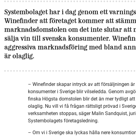
Systembolaget har i dag genom ett varning
Winefinder att företaget kommer att stämm
marknadsdomstolen om det inte slutar att
sälja vin till svenska konsumenter. Winefin
aggressiva marknadsföring med bland ann
är olaglig.
– Winefinder skapar intryck av att försäljningen är l
konsumenter i Sverige blir vilseledda. Genom avg
finska Högsta domstolen blir det än mer tydligt at
olaglig. Nu vill vi få frågan rättsligt prövad i Sveri
verksamheten stoppas, säger Malin Sandquist, juris
Systembolagets företagsledning.
– Om vi i Sverige ska lyckas hålla nere konsumti