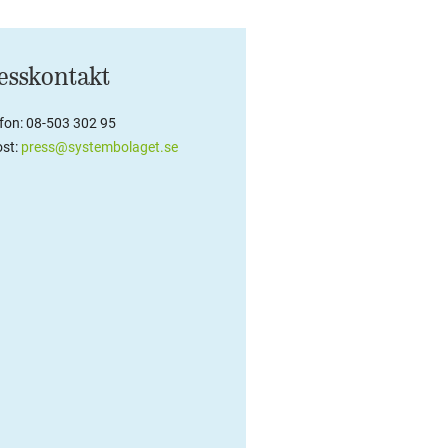
esskontakt
efon: 08-503 302 95
st:
press@systembolaget.se