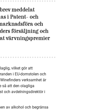
sbrev meddelat
as i Patent- och
 marknadsföra och
ders försäljning och
at värvningspremier
aglig, vilket gör att
öranden i EU-domstolen och
t Winefinders verksamhet är
ge så att den olagliga
t och avdelningsdirektör i
onen av alkohol och begränsa