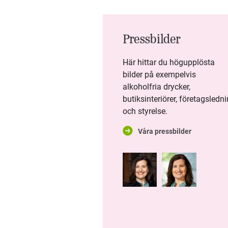
STRESS
Pressbilder
NY DIGITALISERINGSCHEF PÅ
SYSTEMBOLAGET
Här hittar du högupplösta
bilder på exempelvis
SYSTEMBOLAGET
alkoholfria drycker,
ORGANISERAR FÖR
butiksinteriörer, företagsledn
FRAMTIDEN
och styrelse.
6 AV 10 SAKNAR KUNSKAP
Våra pressbilder
OM ALKOHOLENS KOPPLING
TILL DEMENS
SYSTEMBOLAGETS
DELÅRSRAPPORT: EN STABIL
SOMMAR MED TRYGGA OCH
ANSVARSFULLA KUNDMÖTEN