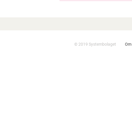
FÅ REAGERAR NÄR VUXNA
DRICKER FÖR MYCKET I BARNS
NÄRHET
FÖR MÅNGA UNGA INNEBÄR
SKOLSTARTEN
© 2019 Systembolaget
Om 
ALKOHOLDEBUT – MEN
SAMTALEN HEMMA UTEBLIR
BOKSLUTSKOMMUNIKÉ 2024:
STABIL DRIFT MED
HÅLLBARHET OCH
FOLKHÄLSA I FOKUS
HÖGT FÖRTROENDE FÖR
SYSTEMBOLAGET I ETT
KVARTAL PRÄGLAT AV
OMVÄRLDSORO