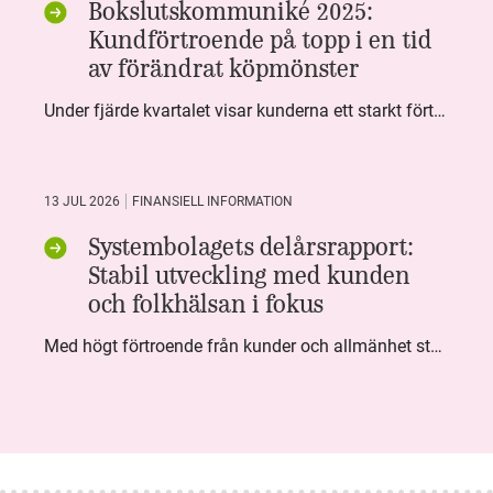
Bokslutskommuniké 2025:
Kundförtroende på topp i en tid
av förändrat köpmönster
Under fjärde kvartalet visar kunderna ett starkt förtroende för Systembolaget. Nöjd Kund Index (NKI) når en ny rekordnivå och bidrar till att även helåret avslutar starkt. Arbetet med ansvarsfull försäljning ger tydliga resultat där ålderskontroller når sina högsta nivåer någonsin. Samtidigt fortsätter kundernas val att förändras. Allt fler väljer öl och drycker med lägre alkoholhalt. Vi ser också en lägre försäljningsvolym under kvartalet, en utveckling som ligger i linje med den långsiktiga minskningen i alkoholkonsumtionen i Sverige. De officiella konsumtionssiffrorna från CAN för 2025 kommer först under våren men försäljningssiffrorna pekar åt samma håll.
13 JUL 2026
FINANSIELL INFORMATION
Systembolagets delårsrapport:
Stabil utveckling med kunden
och folkhälsan i fokus
Med högt förtroende från kunder och allmänhet står Systembolaget stabilt i samhällsuppdraget. Under kvartalet togs flera steg inom folkhälsa, kundnytta och minskad klimatpåverkan. Nettoomsättningen var i nivå med föregående år och effektiviseringar av verksamheten möjliggjorde fortsatt anpassning för att möta nya behov.