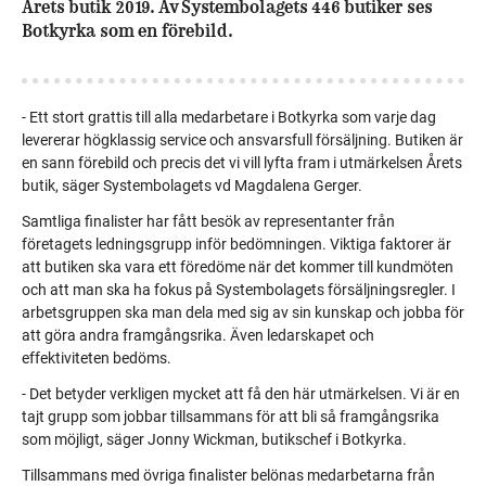
Årets butik 2019. Av Systembolagets 446 butiker ses
Botkyrka som en förebild.
-
Ett stort grattis till alla medarbetare i Botkyrka som varje dag
levererar högklassig service och ansvarsfull försäljning. Butiken är
en sann förebild och precis det vi vill lyfta fram i utmärkelsen Årets
butik, säger Systembolagets vd Magdalena Gerger.
Samtliga finalister har fått besök av representanter från
företagets ledningsgrupp inför bedömningen. Viktiga faktorer är
att butiken ska vara ett föredöme när det kommer till kundmöten
och att man ska ha fokus på Systembolagets försäljningsregler. I
arbetsgruppen ska man dela med sig av sin kunskap och jobba för
att göra andra framgångsrika. Även ledarskapet och
effektiviteten bedöms.
- Det betyder verkligen mycket att få den här utmärkelsen. Vi är en
tajt grupp som jobbar tillsammans för att bli så framgångsrika
som möjligt, säger Jonny Wickman, butikschef i Botkyrka.
Tillsammans med övriga finalister belönas medarbetarna från