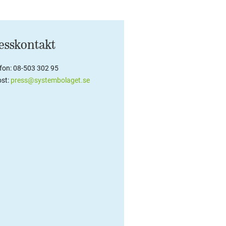
esskontakt
efon: 08-503 302 95
st:
press@systembolaget.se