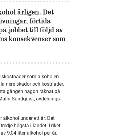
lkohol årligen. Det
ivningar, förtida
 jobbet till följd av
lens konsekvenser som
ällskostnader som alkoholen
hålla nere skador och kostnader.
första gången någon räknat på
Malin Sandquist, avdelnings­­
 alkohol under ett år. Det
edje högsta i landet. I riket
 9,04 liter alkohol per år.