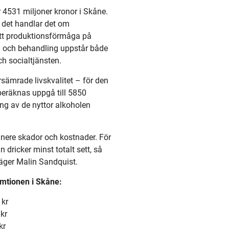
 4531 miljoner kronor i Skåne.
r det handlar det om
att produktionsförmåga på
rd och behandling uppstår både
h socialtjänsten.
sämrade livskvalitet – för den
eräknas uppgå till 5850
ing av de nyttor alkoholen
a nere skador och kostnader. För
n dricker minst totalt sett, så
säger Malin Sandquist.
umtionen i Skåne:
kr
kr
r