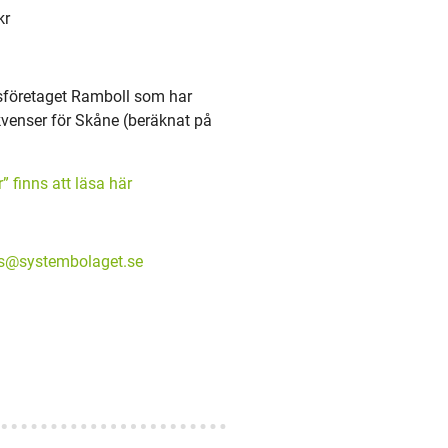
kr
ysföretaget Ramboll som har
enser för Skåne (beräknat på
 finns att läsa här
s@systembolaget.se