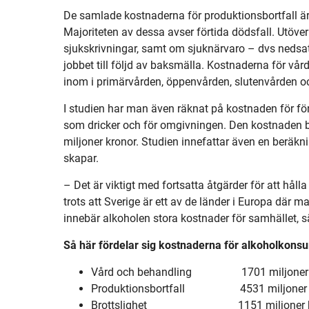
De samlade kostnaderna för produktionsbortfall är
Majoriteten av dessa avser förtida dödsfall. Utöve
sjukskrivningar, samt om sjuknärvaro – dvs neds
jobbet till följd av baksmälla. Kostnaderna för vå
inom i primärvården, öppenvården, slutenvården oc
I studien har man även räknat på kostnaden för för
som dricker och för omgivningen. Den kostnaden b
miljoner kronor. Studien innefattar även en beräkn
skapar.
– Det är viktigt med fortsatta åtgärder för att håll
trots att Sverige är ett av de länder i Europa där ma
innebär alkoholen stora kostnader för samhället, 
Så här fördelar sig kostnaderna för alkoholkons
Vård och behandling 1701 miljoner 
Produktionsbortfall 4531 miljoner 
Brottslighet 1151 miljoner k