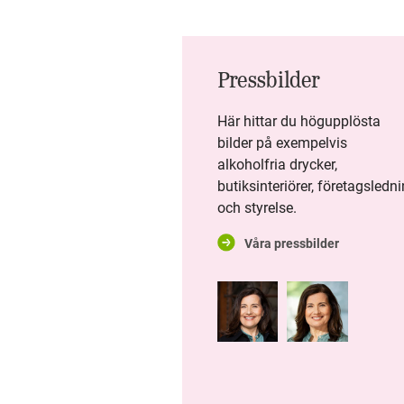
FÅ REAGERAR NÄR VUXNA
DRICKER FÖR MYCKET I BARNS
NÄRHET
Pressbilder
FÖR MÅNGA UNGA INNEBÄR
Här hittar du högupplösta
SKOLSTARTEN
bilder på exempelvis
ALKOHOLDEBUT – MEN
alkoholfria drycker,
SAMTALEN HEMMA UTEBLIR
butiksinteriörer, företagsledn
och styrelse.
BOKSLUTSKOMMUNIKÉ 2024:
Våra pressbilder
STABIL DRIFT MED
HÅLLBARHET OCH
FOLKHÄLSA I FOKUS
HÖGT FÖRTROENDE FÖR
SYSTEMBOLAGET I ETT
KVARTAL PRÄGLAT AV
OMVÄRLDSORO