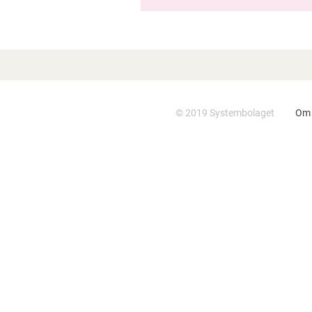
NY UNDERSÖKNING VISAR:
FÖRÄLDRAR OROAR SIG INTE –
MEN VARANNAN TONÅRING
PLANERAR ATT DRICKA PÅ
VALBORG
© 2019 Systembolaget
Om 
FORSKARE PRISAS FÖR
MÅNGÅRIG GÄRNING INOM
ALKOHOLFÄLTET OCH FÖR
STUDIER OM UNGAS
ALKOHOLVANOR
ÖKAT FÖRTROENDE OCH
LÄGRE UNDERLIGGANDE
FÖRSÄLJNINGSVOLYM
SYSTEMBOLAGET