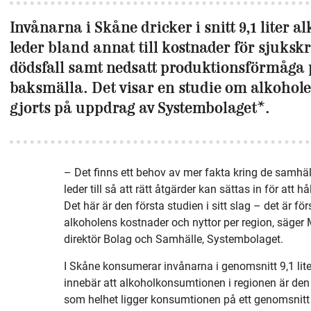
Invånarna i Skåne dricker i snitt 9,1 liter a
leder bland annat till kostnader för sjukskr
dödsfall samt nedsatt produktions­förmåga på
baksmälla. Det visar en studie om alkoho
gjorts på uppdrag av Systembolaget*.
– Det finns ett behov av mer fakta kring de samh
leder till så att rätt åtgärder kan sättas in för att 
Det här är den första studien i sitt slag – det är 
alkoholens kostnader och nyttor per region, säger 
direktör Bolag och Samhälle, Systembolaget.
I Skåne konsumerar invånarna i genomsnitt 9,1 liter
innebär att alkoholkonsumtionen i regionen är den tr
som helhet ligger konsumtionen på ett genomsnitt av