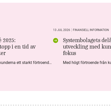
13 JUL 2026
FINANSIELL INFORMATION
 2025:
Systembolagets delå
opp i en tid av
utveckling med kun
ter
fokus
Under fjärde kvartalet visar kunderna ett starkt förtroende för Systembolaget. Nöjd Kund Index (NKI) når en ny rekordnivå och bidrar till att även helåret avslutar starkt. Arbetet med ansvarsfull försäljning ger tydliga resultat där ålderskontroller når sina högsta nivåer någonsin. Samtidigt fortsätter kundernas val att förändras. Allt fler väljer öl och drycker med lägre alkoholhalt. Vi ser också en lägre försäljningsvolym under kvartalet, en utveckling som ligger i linje med den långsiktiga minskningen i alkoholkonsumtionen i Sverige. De officiella konsumtionssiffrorna från CAN för 2025 kommer först under våren men försäljningssiffrorna pekar åt samma håll.