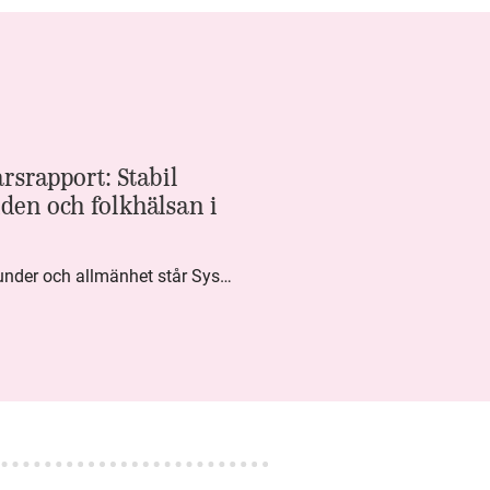
rsrapport: Stabil
den och folkhälsan i
Med högt förtroende från kunder och allmänhet står Systembolaget stabilt i samhällsuppdraget. Under kvartalet togs flera steg inom folkhälsa, kundnytta och minskad klimatpåverkan. Nettoomsättningen var i nivå med föregående år och effektiviseringar av verksamheten möjliggjorde fortsatt anpassning för att möta nya behov.