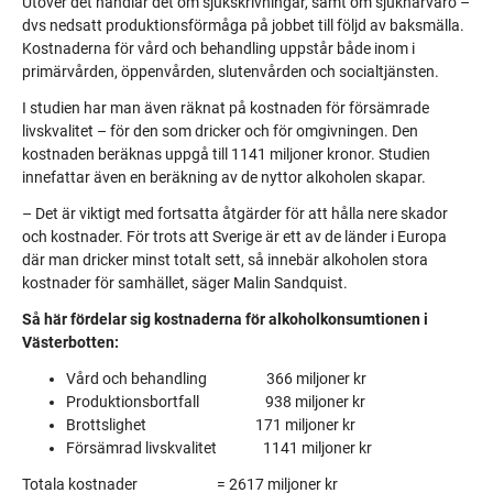
Utöver det handlar det om sjukskrivningar, samt om sjuknärvaro –
dvs nedsatt produktionsförmåga på jobbet till följd av baksmälla.
Kostnaderna för vård och behandling uppstår både inom i
primärvården, öppenvården, slutenvården och socialtjänsten.
I studien har man även räknat på kostnaden för försämrade
livskvalitet – för den som dricker och för omgivningen. Den
kostnaden beräknas uppgå till 1141 miljoner kronor. Studien
innefattar även en beräkning av de nyttor alkoholen skapar.
– Det är viktigt med fortsatta åtgärder för att hålla nere skador
och kostnader. För trots att Sverige är ett av de länder i Europa
där man dricker minst totalt sett, så innebär alkoholen stora
kostnader för samhället, säger Malin Sandquist.
Så här fördelar sig kostnaderna för alkoholkonsumtionen i
Västerbotten:
Vård och behandling 366 miljoner kr
Produktionsbortfall 938 miljoner kr
Brottslighet 171 miljoner kr
Försämrad livskvalitet 1141 miljoner kr
Totala kostnader = 2617 miljoner kr