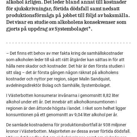
alkohol årligen. Det leder bland annat till kostnader
för sjukskrivningar, förtida dödsfall samt nedsatt
produktions­förmåga på jobbet till följd av baksmälla.
Det visar en studie om alkoholens konsekvenser som
gjorts på uppdrag av Systembolaget*.
– Det finns ett behov av mer fakta kring de samhällskostnader
som alkoholen leder till så att rätt åtgärder kan sättas in för att
hålla nere skador och kostnader. Det här är den första studien i
sitt slag – det är första gången någon räknat på alkoholens
kostnader och nyttor per region, säger Malin Sandquist,
avdelnings­­direktör Bolag och Samhälle, Systembolaget.
I Västerbotten konsumerar invånarna i genomsnitt 8,82 liter
alkohol under ett år. Det innebär att alkoholkonsumtionen i
regionen är den åttonde högsta i landet. I riket som helhet ligger
konsumtionen på ett genomsnitt av 9,04 liter alkohol per år.
De samlade kostnaderna för produktionsbortfall är 938 miljoner
kronor i Västerbotten. Majoriteten av dessa avser förtida dödsfall.