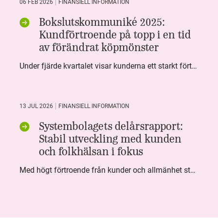
06 FEB 2026
FINANSIELL INFORMATION
Bokslutskommuniké 2025:
Kundförtroende på topp i en tid
av förändrat köpmönster
Under fjärde kvartalet visar kunderna ett starkt förtroende för Systembolaget. Nöjd Kund Index (NKI) når en ny rekordnivå och bidrar till att även helåret avslutar starkt. Arbetet med ansvarsfull försäljning ger tydliga resultat där ålderskontroller når sina högsta nivåer någonsin. Samtidigt fortsätter kundernas val att förändras. Allt fler väljer öl och drycker med lägre alkoholhalt. Vi ser också en lägre försäljningsvolym under kvartalet, en utveckling som ligger i linje med den långsiktiga minskningen i alkoholkonsumtionen i Sverige. De officiella konsumtionssiffrorna från CAN för 2025 kommer först under våren men försäljningssiffrorna pekar åt samma håll.
13 JUL 2026
FINANSIELL INFORMATION
Systembolagets delårsrapport:
Stabil utveckling med kunden
och folkhälsan i fokus
Med högt förtroende från kunder och allmänhet står Systembolaget stabilt i samhällsuppdraget. Under kvartalet togs flera steg inom folkhälsa, kundnytta och minskad klimatpåverkan. Nettoomsättningen var i nivå med föregående år och effektiviseringar av verksamheten möjliggjorde fortsatt anpassning för att möta nya behov.