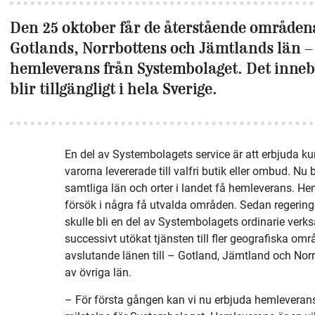
Den 25 oktober får de återstående områdena
Gotlands, Norrbottens och Jämtlands län – 
hemleverans från Systembolaget. Det inneb
blir tillgängligt i hela Sverige.
En del av Systembolagets service är att erbjuda ku
varorna levererade till valfri butik eller ombud. Nu b
samtliga län och orter i landet få hemleverans. He
försök i några få utvalda områden. Sedan regerin
skulle bli en del av Systembolagets ordinarie ver
successivt utökat tjänsten till fler geografiska omr
avslutande länen till – Gotland, Jämtland och Nor
av övriga län.
– För första gången kan vi nu erbjuda hemleverans 