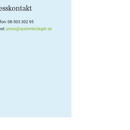
esskontakt
efon: 08-503 302 95
st:
press@systembolaget.se