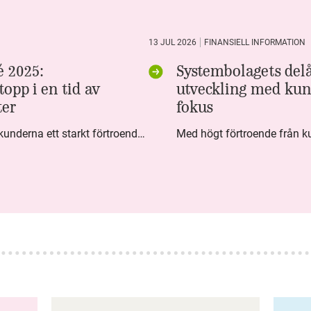
13 JUL 2026
FINANSIELL INFORMATION
 2025:
Systembolagets delå
opp i en tid av
utveckling med kun
ter
fokus
Under fjärde kvartalet visar kunderna ett starkt förtroende för Systembolaget. Nöjd Kund Index (NKI) når en ny rekordnivå och bidrar till att även helåret avslutar starkt. Arbetet med ansvarsfull försäljning ger tydliga resultat där ålderskontroller når sina högsta nivåer någonsin. Samtidigt fortsätter kundernas val att förändras. Allt fler väljer öl och drycker med lägre alkoholhalt. Vi ser också en lägre försäljningsvolym under kvartalet, en utveckling som ligger i linje med den långsiktiga minskningen i alkoholkonsumtionen i Sverige. De officiella konsumtionssiffrorna från CAN för 2025 kommer först under våren men försäljningssiffrorna pekar åt samma håll.