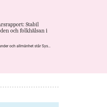
rsrapport: Stabil
den och folkhälsan i
Med högt förtroende från kunder och allmänhet står Systembolaget stabilt i samhällsuppdraget. Under kvartalet togs flera steg inom folkhälsa, kundnytta och minskad klimatpåverkan. Nettoomsättningen var i nivå med föregående år och effektiviseringar av verksamheten möjliggjorde fortsatt anpassning för att möta nya behov.