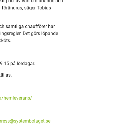
ktig del av vårt erbjudande och
 förändras, säger Tobias
h samtliga chaufförer har
ingsregler. Det görs löpande
sköts.
 9-15 på lördagar.
ällas.
la/hemleverans/
press@systembolaget.se