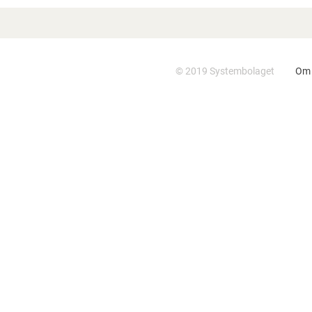
NY UNDERSÖKNING VISAR:
FÖRÄLDRAR OROAR SIG INTE –
MEN VARANNAN TONÅRING
© 2019 Systembolaget
Om 
PLANERAR ATT DRICKA PÅ
VALBORG
FORSKARE PRISAS FÖR
MÅNGÅRIG GÄRNING INOM
ALKOHOLFÄLTET OCH FÖR
STUDIER OM UNGAS
ALKOHOLVANOR
ÖKAT FÖRTROENDE OCH
LÄGRE UNDERLIGGANDE
FÖRSÄLJNINGSVOLYM
SYSTEMBOLAGET