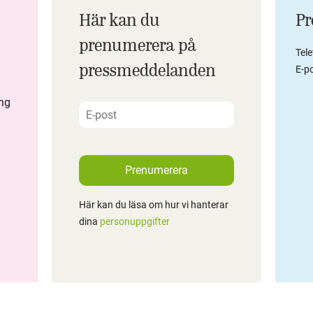
Här kan du
Pr
prenumerera på
Tel
pressmeddelanden
E-po
ing
Prenumerera
Här kan du läsa om hur vi hanterar
dina
personuppgifter