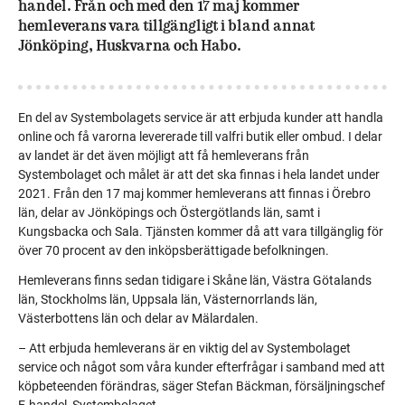
handel. Från och med den 17 maj kommer
hemleverans vara tillgängligt i bland annat
Jönköping, Huskvarna och Habo.
En del av Systembolagets service är att erbjuda kunder att handla
online och få varorna levererade till valfri butik eller ombud. I delar
av landet är det även möjligt att få hemleverans från
Systembolaget och målet är att det ska finnas i hela landet under
2021. Från den 17 maj kommer hemleverans att finnas i
Örebro
län, delar av Jönköpings och Östergötlands län, samt i
Kungsbacka och Sala. Tjänsten kommer då att vara tillgänglig för
över 70 procent av den inköpsberättigade befolkningen.
Hemleverans finns sedan tidigare i Skåne län, Västra Götalands
län, Stockholms län, Uppsala län, Västernorrlands län,
Västerbottens län och delar av Mälardalen.
– Att erbjuda hemleverans är en viktig del av Systembolaget
service och något som våra kunder efterfrågar i samband med att
köpbeteenden förändras, säger Stefan Bäckman, försäljningschef