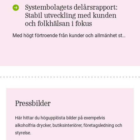
Systembolagets delårsrapport:
Stabil utveckling med kunden
och folkhälsan i fokus
Med högt förtroende från kunder och allmänhet står Systembolaget stabilt i samhällsuppdraget. Under kvartalet togs flera steg inom folkhälsa, kundnytta och minskad klimatpåverkan. Nettoomsättningen var i nivå med föregående år och effektiviseringar av verksamheten möjliggjorde fortsatt anpassning för att möta nya behov.
Pressbilder
Här hittar du högupplösta bilder på exempelvis
alkoholfria drycker, butiksinteriörer, företagsledning och
styrelse.