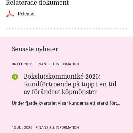
Relaterade dokument
Release
Senaste nyheter
06 FEB 2026
FINANSIELL INFORMATION
Bokslutskommuniké 2025:
Kundförtroende på topp i en tid
av förändrat köpmönster
Under fjärde kvartalet visar kunderna ett starkt förtroende för Systembolaget. Nöjd Kund Index (NKI) når en ny rekordnivå och bidrar till att även helåret avslutar starkt. Arbetet med ansvarsfull försäljning ger tydliga resultat där ålderskontroller når sina högsta nivåer någonsin. Samtidigt fortsätter kundernas val att förändras. Allt fler väljer öl och drycker med lägre alkoholhalt. Vi ser också en lägre försäljningsvolym under kvartalet, en utveckling som ligger i linje med den långsiktiga minskningen i alkoholkonsumtionen i Sverige. De officiella konsumtionssiffrorna från CAN för 2025 kommer först under våren men försäljningssiffrorna pekar åt samma håll.
13 JUL 2026
FINANSIELL INFORMATION