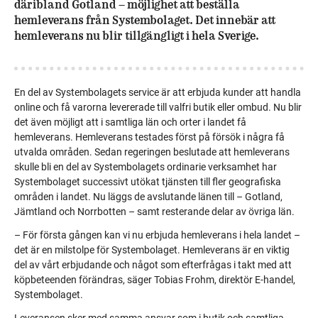
däribland Gotland – möjlighet att beställa
hemleverans från Systembolaget. Det innebär att
hemleverans nu blir tillgängligt i hela Sverige.
En del av Systembolagets service är att erbjuda kunder att handla
online och få varorna levererade till valfri butik eller ombud. Nu blir
det även möjligt att i samtliga län och orter i landet få
hemleverans. Hemleverans testades först på försök i några få
utvalda områden. Sedan regeringen beslutade att hemleverans
skulle bli en del av Systembolagets ordinarie verksamhet har
Systembolaget successivt utökat tjänsten till fler geografiska
områden i landet. Nu läggs de avslutande länen till – Gotland,
Jämtland och Norrbotten – samt resterande delar av övriga län.
– För första gången kan vi nu erbjuda hemleverans i hela landet –
det är en milstolpe för Systembolaget. Hemleverans är en viktig
del av vårt erbjudande och något som efterfrågas i takt med att
köpbeteenden förändras, säger Tobias Frohm, direktör E-handel,
Systembolaget.