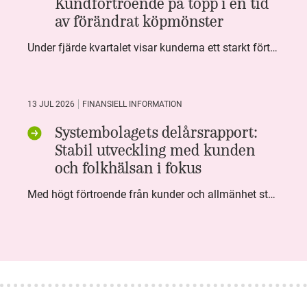
Kundförtroende på topp i en tid
av förändrat köpmönster
Under fjärde kvartalet visar kunderna ett starkt förtroende för Systembolaget. Nöjd Kund Index (NKI) når en ny rekordnivå och bidrar till att även helåret avslutar starkt. Arbetet med ansvarsfull försäljning ger tydliga resultat där ålderskontroller når sina högsta nivåer någonsin. Samtidigt fortsätter kundernas val att förändras. Allt fler väljer öl och drycker med lägre alkoholhalt. Vi ser också en lägre försäljningsvolym under kvartalet, en utveckling som ligger i linje med den långsiktiga minskningen i alkoholkonsumtionen i Sverige. De officiella konsumtionssiffrorna från CAN för 2025 kommer först under våren men försäljningssiffrorna pekar åt samma håll.
13 JUL 2026
FINANSIELL INFORMATION
Systembolagets delårsrapport:
Stabil utveckling med kunden
och folkhälsan i fokus
Med högt förtroende från kunder och allmänhet står Systembolaget stabilt i samhällsuppdraget. Under kvartalet togs flera steg inom folkhälsa, kundnytta och minskad klimatpåverkan. Nettoomsättningen var i nivå med föregående år och effektiviseringar av verksamheten möjliggjorde fortsatt anpassning för att möta nya behov.