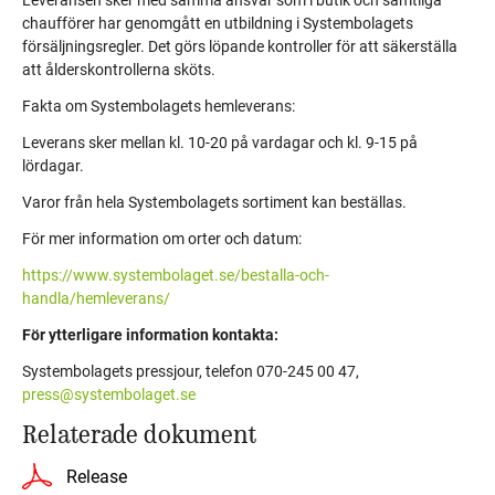
Leveransen sker med samma ansvar som i butik och samtliga
chaufförer har
genomgått en utbildning i Systembolagets
försäljningsregler. Det görs löpande kontroller för att säkerställa
att ålderskontrollerna sköts.
Fakta om Systembolagets hemleverans:
Leverans sker mellan kl. 10-20 på vardagar och kl. 9-15 på
lördagar.
Varor från hela Systembolagets sortiment kan beställas.
För mer information om orter och datum:
https://www.systembolaget.se/bestalla-och-
handla/hemleverans/
För ytterligare information kontakta:
Systembolagets pressjour, telefon 070-245 00 47,
press@systembolaget.se
Relaterade dokument
Release