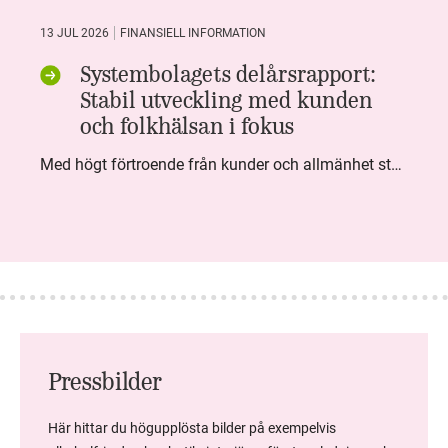
13 JUL 2026
FINANSIELL INFORMATION
Systembolagets delårsrapport:
Stabil utveckling med kunden
och folkhälsan i fokus
Med högt förtroende från kunder och allmänhet står Systembolaget stabilt i samhällsuppdraget. Under kvartalet togs flera steg inom folkhälsa, kundnytta och minskad klimatpåverkan. Nettoomsättningen var i nivå med föregående år och effektiviseringar av verksamheten möjliggjorde fortsatt anpassning för att möta nya behov.
Pressbilder
Här hittar du högupplösta bilder på exempelvis