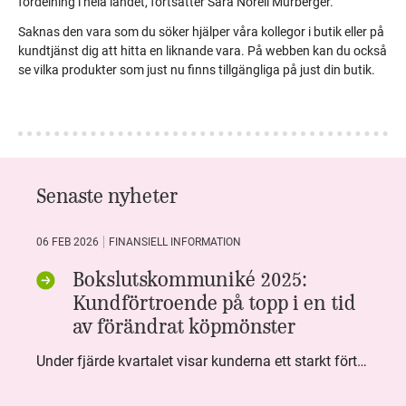
fördelning i hela landet, fortsätter Sara Norell Murberger.
Saknas den vara som du söker hjälper våra kollegor i butik eller på
kundtjänst dig att hitta en liknande vara. På webben kan du också
se vilka produkter som just nu finns tillgängliga på just din butik.
Senaste nyheter
06 FEB 2026
FINANSIELL INFORMATION
Bokslutskommuniké 2025:
Kundförtroende på topp i en tid
av förändrat köpmönster
Under fjärde kvartalet visar kunderna ett starkt förtroende för Systembolaget. Nöjd Kund Index (NKI) når en ny rekordnivå och bidrar till att även helåret avslutar starkt. Arbetet med ansvarsfull försäljning ger tydliga resultat där ålderskontroller når sina högsta nivåer någonsin. Samtidigt fortsätter kundernas val att förändras. Allt fler väljer öl och drycker med lägre alkoholhalt. Vi ser också en lägre försäljningsvolym under kvartalet, en utveckling som ligger i linje med den långsiktiga minskningen i alkoholkonsumtionen i Sverige. De officiella konsumtionssiffrorna från CAN för 2025 kommer först under våren men försäljningssiffrorna pekar åt samma håll.