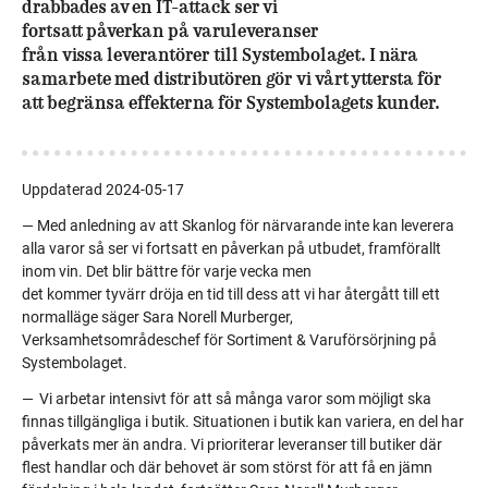
drabbades av en IT-attack ser vi
fortsatt påverkan på varuleveranser
från vissa leverantörer till Systembolaget. I nära
samarbete med distributören gör vi vårt yttersta för
att begränsa effekterna för Systembolagets kunder.
Uppdaterad 2024-05-17
— Med anledning av att Skanlog för närvarande inte kan leverera
alla varor så ser vi fortsatt en påverkan på utbudet, framförallt
inom vin. Det blir bättre för varje vecka men
det kommer tyvärr dröja en tid till dess att vi har återgått till ett
normalläge säger Sara Norell Murberger,
Verksamhetsområdeschef för Sortiment & Varuförsörjning på
Systembolaget.
— Vi arbetar intensivt för att så många varor som möjligt ska
finnas tillgängliga i butik. Situationen i butik kan variera, en del har
påverkats mer än andra. Vi prioriterar leveranser till butiker där
flest handlar och där behovet är som störst för att få en jämn