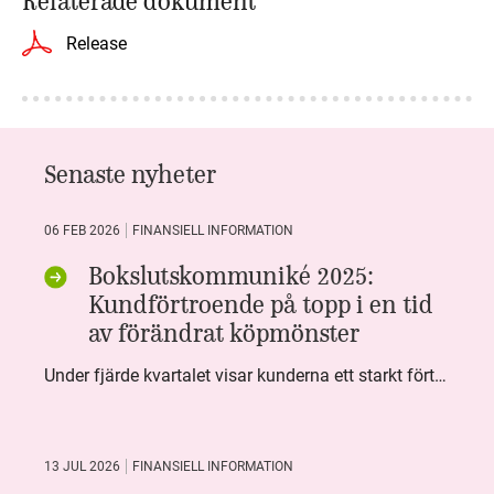
Relaterade dokument
Release
Senaste nyheter
06 FEB 2026
FINANSIELL INFORMATION
Bokslutskommuniké 2025:
Kundförtroende på topp i en tid
av förändrat köpmönster
Under fjärde kvartalet visar kunderna ett starkt förtroende för Systembolaget. Nöjd Kund Index (NKI) når en ny rekordnivå och bidrar till att även helåret avslutar starkt. Arbetet med ansvarsfull försäljning ger tydliga resultat där ålderskontroller når sina högsta nivåer någonsin. Samtidigt fortsätter kundernas val att förändras. Allt fler väljer öl och drycker med lägre alkoholhalt. Vi ser också en lägre försäljningsvolym under kvartalet, en utveckling som ligger i linje med den långsiktiga minskningen i alkoholkonsumtionen i Sverige. De officiella konsumtionssiffrorna från CAN för 2025 kommer först under våren men försäljningssiffrorna pekar åt samma håll.
13 JUL 2026
FINANSIELL INFORMATION