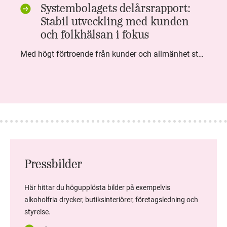
Systembolagets delårsrapport:
Stabil utveckling med kunden
och folkhälsan i fokus
Med högt förtroende från kunder och allmänhet står Systembolaget stabilt i samhällsuppdraget. Under kvartalet togs flera steg inom folkhälsa, kundnytta och minskad klimatpåverkan. Nettoomsättningen var i nivå med föregående år och effektiviseringar av verksamheten möjliggjorde fortsatt anpassning för att möta nya behov.
Pressbilder
Här hittar du högupplösta bilder på exempelvis
alkoholfria drycker, butiksinteriörer, företagsledning och
styrelse.