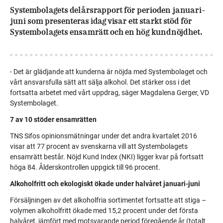
Systembolagets delårsrapport för perioden januari-
juni som presenteras idag visar ett starkt stöd för
Systembolagets ensamrätt och en hög kundnöjdhet.
- Det är glädjande att kunderna är nöjda med Systembolaget och
vårt ansvarsfulla sätt att sälja alkohol. Det stärker oss i det
fortsatta arbetet med vårt uppdrag, säger Magdalena Gerger, VD
Systembolaget.
7 av 10 stöder ensamrätten
TNS Sifos opinionsmätningar under det andra kvartalet 2016
visar att 77 procent av svenskarna vill att Systembolagets
ensamrätt består. Nöjd Kund Index (NKI) ligger kvar på fortsatt
höga 84. Ålderskontrollen uppgick till 96 procent.
Alkoholfritt och ekologiskt ökade under halvåret januari-juni
Försäljningen av det alkoholfria sortimentet fortsatte att stiga –
volymen alkoholfritt ökade med 15,2 procent under det första
halvåret, jämfört med motsvarande period föregående år (totalt