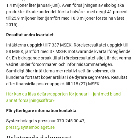
1,4 miljoner liter januari-juni). Även försäljningen av ekologiska
produkter ökade under det första halvåret med drygt 41 procent
till 25,9 miljoner liter (jämfört med 18,3 miljoner första halvåret
2015).
Resultat andra kvartalet
Intäkterna uppgick till 7 337 MSEK. Rörelseresultatet uppgick till
88 MSEK, jämfört med 37 MSEK motsvarande kvartal föregående
år. En bidragande orsak till att rörelseresultatet stigit är det varma
vädret under försommaren och inför midsommarhelgen.
Samtidigt ökar intäkterna mer relativt sett än volymen, då
kunderna fortsatt köper artiklar i de dyrare segmenten. Resultat
efter finansiella poster uppgick till 118 (27) MSEK.
Här kan du läsa delårsrapporten för januari – juni med bland
annat försäljningssiffror»
För ytterligare information kontakta:
Systembolagets pressjour 070-245 00 47,
press@systembolaget.se