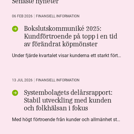
Senaste nyheter
06 FEB 2026
FINANSIELL INFORMATION
Bokslutskommuniké 2025:
Kundförtroende på topp i en tid
av förändrat köpmönster
Under fjärde kvartalet visar kunderna ett starkt förtroende för Systembolaget. Nöjd Kund Index (NKI) når en ny rekordnivå och bidrar till att även helåret avslutar starkt. Arbetet med ansvarsfull försäljning ger tydliga resultat där ålderskontroller når sina högsta nivåer någonsin. Samtidigt fortsätter kundernas val att förändras. Allt fler väljer öl och drycker med lägre alkoholhalt. Vi ser också en lägre försäljningsvolym under kvartalet, en utveckling som ligger i linje med den långsiktiga minskningen i alkoholkonsumtionen i Sverige. De officiella konsumtionssiffrorna från CAN för 2025 kommer först under våren men försäljningssiffrorna pekar åt samma håll.
13 JUL 2026
FINANSIELL INFORMATION
Systembolagets delårsrapport:
Stabil utveckling med kunden
och folkhälsan i fokus
Med högt förtroende från kunder och allmänhet står Systembolaget stabilt i samhällsuppdraget. Under kvartalet togs flera steg inom folkhälsa, kundnytta och minskad klimatpåverkan. Nettoomsättningen var i nivå med föregående år och effektiviseringar av verksamheten möjliggjorde fortsatt anpassning för att möta nya behov.