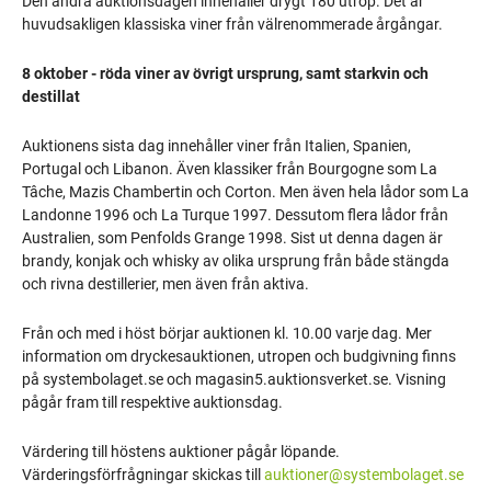
Den andra auktionsdagen innehåller drygt 180 utrop. Det är
huvudsakligen klassiska viner från välrenommerade årgångar.
8 oktober - röda viner av övrigt ursprung, samt starkvin och
destillat
Auktionens sista dag innehåller viner från Italien, Spanien,
Portugal och Libanon. Även klassiker från Bourgogne som La
Tâche, Mazis Chambertin och Corton. Men även hela lådor som La
Landonne 1996 och La Turque 1997. Dessutom flera lådor från
Australien, som Penfolds Grange 1998. Sist ut denna dagen är
brandy, konjak och whisky av olika ursprung från både stängda
och rivna destillerier, men även från aktiva.
Från och med i höst börjar auktionen kl. 10.00 varje dag. Mer
information om dryckesauktionen, utropen och budgivning finns
på systembolaget.se och magasin5.auktionsverket.se. Visning
pågår fram till respektive auktionsdag.
Värdering till höstens auktioner pågår löpande.
Värderingsförfrågningar skickas till
auktioner@systembolaget.se