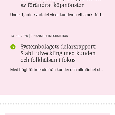
av förändrat köpmönster
Under fjärde kvartalet visar kunderna ett starkt förtroende för Systembolaget. Nöjd Kund Index (NKI) når en ny rekordnivå och bidrar till att även helåret avslutar starkt. Arbetet med ansvarsfull försäljning ger tydliga resultat där ålderskontroller når sina högsta nivåer någonsin. Samtidigt fortsätter kundernas val att förändras. Allt fler väljer öl och drycker med lägre alkoholhalt. Vi ser också en lägre försäljningsvolym under kvartalet, en utveckling som ligger i linje med den långsiktiga minskningen i alkoholkonsumtionen i Sverige. De officiella konsumtionssiffrorna från CAN för 2025 kommer först under våren men försäljningssiffrorna pekar åt samma håll.
13 JUL 2026
FINANSIELL INFORMATION
Systembolagets delårsrapport:
Stabil utveckling med kunden
och folkhälsan i fokus
Med högt förtroende från kunder och allmänhet står Systembolaget stabilt i samhällsuppdraget. Under kvartalet togs flera steg inom folkhälsa, kundnytta och minskad klimatpåverkan. Nettoomsättningen var i nivå med föregående år och effektiviseringar av verksamheten möjliggjorde fortsatt anpassning för att möta nya behov.