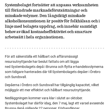
Systembolaget fortsätter att anpassa verksamheten
till förändrade marknadsförutsättningar och
minskade volymer. Den långsiktigt minskade
alkoholkonsumtionen är positiv för folkhälsan och i
linje med bolagets uppdrag, och innebär samtidigt
behov av ökad kostnadseffektivitet och smartare
arbetssätt i hela organisationen.
För att säkerställa ett hållbart och affärsmässigt
resursutnyttjande har beslut fattats om att lägga
ne
d
Systembolagets depå i Brunna och
flytta
e-handelsvolymerna
som tidigare hanterades där till Systembolagets depåer i Örebro
och Sundsvall.
Depåerna i Örebro och Sundsvall har tillgänglig kapacitet, vilket
möjliggör ett mer effektivt och hållbart resursutnyttjande.
Ne
d
läggningen kommer vara klar i slutet av oktober
.
Systembolaget har därför idag
,
den
7
maj,
lagt ett varsel avseende
Brunna depå gällande
2
7
personer. Förhandlingar