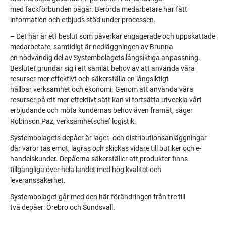
med
fackförbunden
pågår. B
erörda
medarbetare har fått
information och
erbjuds stöd under processen.
–
Det här är ett beslut som påverkar engagerade och uppskattade
medarbetare,
samtidigt är n
edläggningen av Brunna
en
nödvändig
del av Systembolagets långsiktiga anpassning.
Beslutet grundar sig i ett samlat behov av att använda våra
resurser mer effektivt och säkerställa en långsiktigt
hållbar
verksamhet och ekonomi
.
Genom att använda våra
resurser på ett mer effektivt sätt kan vi fortsätta utveckla vårt
erbjudande och möta kundernas behov även framåt, säger
Robinson Paz, verksamhetschef logistik.
Systembolagets depåer är lager- och distributionsanläggningar
där varor tas emot, lagras och skickas vidare till butiker och e-
handelskunder. Depåerna säkerställer att produkter finns
tillgängliga över hela landet med hög kvalitet och
leveranssäkerhet.
Systembolaget
går med den här förändringen från tre till
två
depåer: Örebro
och
Sundsvall.