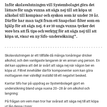
Inför skolavslutningen vill Systembolaget göra det
lättare för unga vuxna att säga nej till att köpa ut
alkohol till kompisar och syskon som är under 20 år.
Därför har man tagit fram ett Snapchat-filter som en
hjälp för att säga nej. 6 av 10 unga vuxna tycker det
vore bra att få tips och verktyg för att säga nej till att
köpa ut, visar en ny Sifo-undersökning*.
Skolavslutningen är ett tillfälle då många tonåringar dricker
alkohol, och den vanligaste langaren är en annan ung person. En
del kan uppleva att det är svårt att säga nej när någon ber en
köpa ut. Filtret innehåller därför komponenter som kan göra
mottagaren mer välvilligt inställd till ett negativt besked.
Kantar Sifo har på uppdrag av Systembolaget gjort en
undersökning bland unga vuxna 20–28 år om alkohol och
langning:
På frågan om vem man tror har svårast att säga nej till att köpa
ut låg dessa i topp: