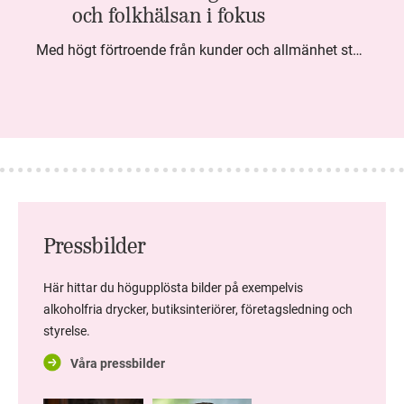
och folkhälsan i fokus
Med högt förtroende från kunder och allmänhet står Systembolaget stabilt i samhällsuppdraget. Under kvartalet togs flera steg inom folkhälsa, kundnytta och minskad klimatpåverkan. Nettoomsättningen var i nivå med föregående år och effektiviseringar av verksamheten möjliggjorde fortsatt anpassning för att möta nya behov.
Pressbilder
Här hittar du högupplösta bilder på exempelvis
alkoholfria drycker, butiksinteriörer, företagsledning och
styrelse.
Våra pressbilder