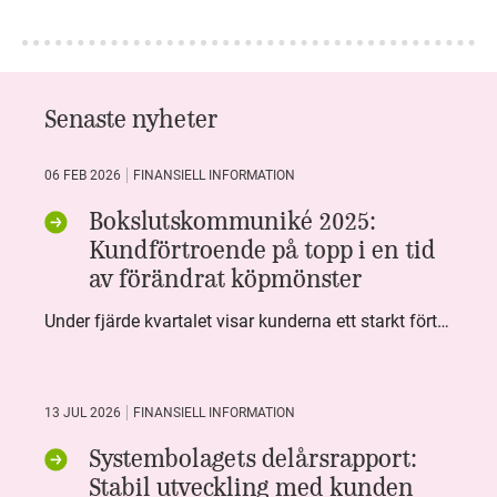
Senaste nyheter
06 FEB 2026
FINANSIELL INFORMATION
Bokslutskommuniké 2025:
Kundförtroende på topp i en tid
av förändrat köpmönster
Under fjärde kvartalet visar kunderna ett starkt förtroende för Systembolaget. Nöjd Kund Index (NKI) når en ny rekordnivå och bidrar till att även helåret avslutar starkt. Arbetet med ansvarsfull försäljning ger tydliga resultat där ålderskontroller når sina högsta nivåer någonsin. Samtidigt fortsätter kundernas val att förändras. Allt fler väljer öl och drycker med lägre alkoholhalt. Vi ser också en lägre försäljningsvolym under kvartalet, en utveckling som ligger i linje med den långsiktiga minskningen i alkoholkonsumtionen i Sverige. De officiella konsumtionssiffrorna från CAN för 2025 kommer först under våren men försäljningssiffrorna pekar åt samma håll.
13 JUL 2026
FINANSIELL INFORMATION
Systembolagets delårsrapport:
Stabil utveckling med kunden