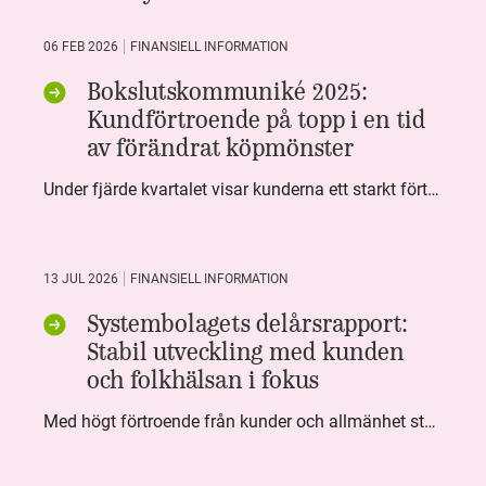
06 FEB 2026
FINANSIELL INFORMATION
Bokslutskommuniké 2025:
Kundförtroende på topp i en tid
av förändrat köpmönster
Under fjärde kvartalet visar kunderna ett starkt förtroende för Systembolaget. Nöjd Kund Index (NKI) når en ny rekordnivå och bidrar till att även helåret avslutar starkt. Arbetet med ansvarsfull försäljning ger tydliga resultat där ålderskontroller når sina högsta nivåer någonsin. Samtidigt fortsätter kundernas val att förändras. Allt fler väljer öl och drycker med lägre alkoholhalt. Vi ser också en lägre försäljningsvolym under kvartalet, en utveckling som ligger i linje med den långsiktiga minskningen i alkoholkonsumtionen i Sverige. De officiella konsumtionssiffrorna från CAN för 2025 kommer först under våren men försäljningssiffrorna pekar åt samma håll.
13 JUL 2026
FINANSIELL INFORMATION
Systembolagets delårsrapport:
Stabil utveckling med kunden
och folkhälsan i fokus
Med högt förtroende från kunder och allmänhet står Systembolaget stabilt i samhällsuppdraget. Under kvartalet togs flera steg inom folkhälsa, kundnytta och minskad klimatpåverkan. Nettoomsättningen var i nivå med föregående år och effektiviseringar av verksamheten möjliggjorde fortsatt anpassning för att möta nya behov.