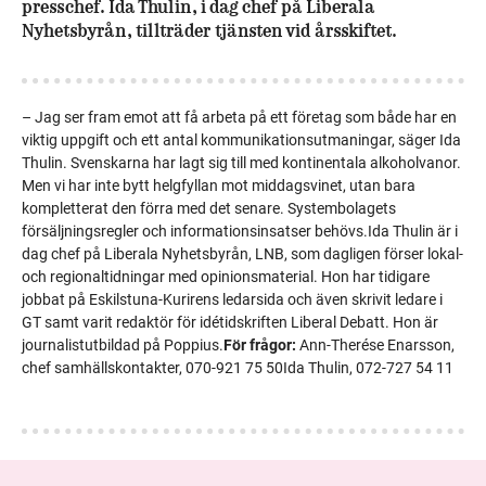
presschef. Ida Thulin, i dag chef på Liberala
Nyhetsbyrån, tillträder tjänsten vid årsskiftet.
– Jag ser fram emot att få arbeta på ett företag som både har en
viktig uppgift och ett antal kommunikationsutmaningar, säger Ida
Thulin. Svenskarna har lagt sig till med kontinentala alkoholvanor.
Men vi har inte bytt helgfyllan mot middagsvinet, utan bara
kompletterat den förra med det senare. Systembolagets
försäljningsregler och informationsinsatser behövs.Ida Thulin är i
dag chef på Liberala Nyhetsbyrån, LNB, som dagligen förser lokal-
och regionaltidningar med opinionsmaterial. Hon har tidigare
jobbat på Eskilstuna-Kurirens ledarsida och även skrivit ledare i
GT samt varit redaktör för idétidskriften Liberal Debatt. Hon är
journalistutbildad på Poppius.
För frågor:
Ann-Therése Enarsson,
chef samhällskontakter, 070-921 75 50Ida Thulin, 072-727 54 11