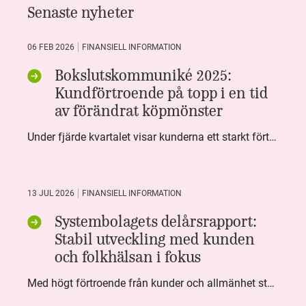
Senaste nyheter
06 FEB 2026
FINANSIELL INFORMATION
Bokslutskommuniké 2025:
Kundförtroende på topp i en tid
av förändrat köpmönster
Under fjärde kvartalet visar kunderna ett starkt förtroende för Systembolaget. Nöjd Kund Index (NKI) når en ny rekordnivå och bidrar till att även helåret avslutar starkt. Arbetet med ansvarsfull försäljning ger tydliga resultat där ålderskontroller når sina högsta nivåer någonsin. Samtidigt fortsätter kundernas val att förändras. Allt fler väljer öl och drycker med lägre alkoholhalt. Vi ser också en lägre försäljningsvolym under kvartalet, en utveckling som ligger i linje med den långsiktiga minskningen i alkoholkonsumtionen i Sverige. De officiella konsumtionssiffrorna från CAN för 2025 kommer först under våren men försäljningssiffrorna pekar åt samma håll.
13 JUL 2026
FINANSIELL INFORMATION
Systembolagets delårsrapport:
Stabil utveckling med kunden
och folkhälsan i fokus
Med högt förtroende från kunder och allmänhet står Systembolaget stabilt i samhällsuppdraget. Under kvartalet togs flera steg inom folkhälsa, kundnytta och minskad klimatpåverkan. Nettoomsättningen var i nivå med föregående år och effektiviseringar av verksamheten möjliggjorde fortsatt anpassning för att möta nya behov.