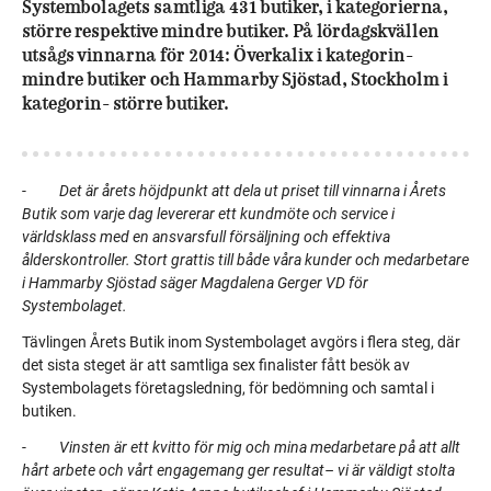
Systembolagets samtliga 431 butiker, i kategorierna,
större respektive mindre butiker. På lördagskvällen
utsågs vinnarna för 2014: Överkalix i kategorin-
mindre butiker och Hammarby Sjöstad, Stockholm i
kategorin- större butiker.
-
Det är årets höjdpunkt att dela ut priset till vinnarna i Årets
Butik som varje dag levererar ett kundmöte och service i
världsklass med en ansvarsfull försäljning och effektiva
ålderskontroller. Stort grattis till både våra kunder och medarbetare
i Hammarby Sjöstad säger Magdalena Gerger VD för
Systembolaget.
Tävlingen Årets Butik inom Systembolaget avgörs i flera steg, där
det sista steget är att samtliga sex finalister fått besök av
Systembolagets företagsledning, för bedömning och samtal i
butiken.
-
Vinsten är ett kvitto för mig och mina medarbetare på att allt
hårt arbete och vårt engagemang ger resultat– vi är väldigt stolta