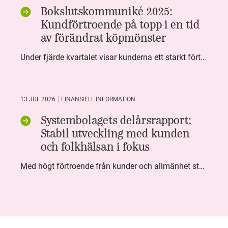
Bokslutskommuniké 2025:
Kundförtroende på topp i en tid
av förändrat köpmönster
Under fjärde kvartalet visar kunderna ett starkt förtroende för Systembolaget. Nöjd Kund Index (NKI) når en ny rekordnivå och bidrar till att även helåret avslutar starkt. Arbetet med ansvarsfull försäljning ger tydliga resultat där ålderskontroller når sina högsta nivåer någonsin. Samtidigt fortsätter kundernas val att förändras. Allt fler väljer öl och drycker med lägre alkoholhalt. Vi ser också en lägre försäljningsvolym under kvartalet, en utveckling som ligger i linje med den långsiktiga minskningen i alkoholkonsumtionen i Sverige. De officiella konsumtionssiffrorna från CAN för 2025 kommer först under våren men försäljningssiffrorna pekar åt samma håll.
13 JUL 2026
FINANSIELL INFORMATION
Systembolagets delårsrapport:
Stabil utveckling med kunden
och folkhälsan i fokus
Med högt förtroende från kunder och allmänhet står Systembolaget stabilt i samhällsuppdraget. Under kvartalet togs flera steg inom folkhälsa, kundnytta och minskad klimatpåverkan. Nettoomsättningen var i nivå med föregående år och effektiviseringar av verksamheten möjliggjorde fortsatt anpassning för att möta nya behov.