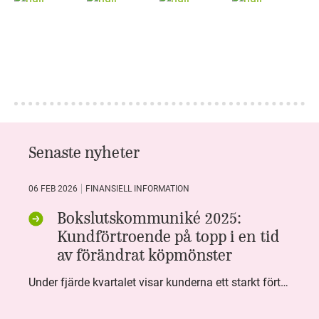
Senaste nyheter
06 FEB 2026
FINANSIELL INFORMATION
Bokslutskommuniké 2025:
Kundförtroende på topp i en tid
av förändrat köpmönster
Under fjärde kvartalet visar kunderna ett starkt förtroende för Systembolaget. Nöjd Kund Index (NKI) når en ny rekordnivå och bidrar till att även helåret avslutar starkt. Arbetet med ansvarsfull försäljning ger tydliga resultat där ålderskontroller når sina högsta nivåer någonsin. Samtidigt fortsätter kundernas val att förändras. Allt fler väljer öl och drycker med lägre alkoholhalt. Vi ser också en lägre försäljningsvolym under kvartalet, en utveckling som ligger i linje med den långsiktiga minskningen i alkoholkonsumtionen i Sverige. De officiella konsumtionssiffrorna från CAN för 2025 kommer först under våren men försäljningssiffrorna pekar åt samma håll.