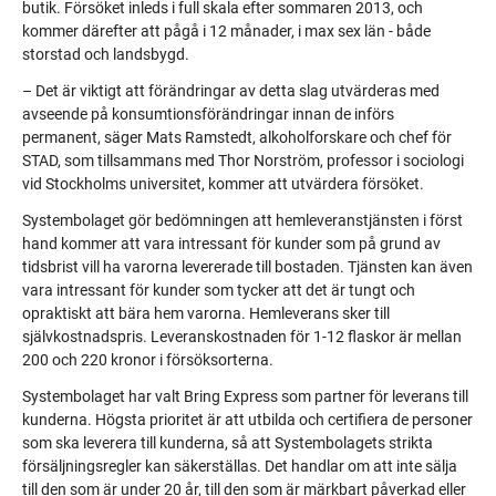
butik. Försöket inleds i full skala efter sommaren 2013, och
kommer därefter att pågå i 12 månader, i max sex län - både
storstad och landsbygd.
– Det är viktigt att förändringar av detta slag utvärderas med
avseende på konsumtionsförändringar innan de införs
permanent, säger Mats Ramstedt, alkoholforskare och chef för
STAD, som tillsammans med Thor Norström,
professor i sociologi
vid Stockholms universitet, kommer att utvärdera försöket.
Systembolaget gör bedömningen att hemleveranstjänsten i först
hand kommer att vara intressant för kunder som på grund av
tidsbrist vill ha varorna levererade till bostaden. Tjänsten kan även
vara intressant för kunder som tycker att det är tungt och
opraktiskt att bära hem varorna. Hemleverans sker till
självkostnadspris. Leveranskostnaden för 1-12 flaskor är mellan
200 och 220 kronor i försöksorterna.
Systembolaget har valt Bring Express som partner för leverans till
kunderna. Högsta prioritet är att utbilda och certifiera de personer
som ska leverera till kunderna, så att Systembolagets strikta
försäljningsregler kan säkerställas. Det handlar om att inte sälja
till den som är under 20 år, till den som är märkbart påverkad eller