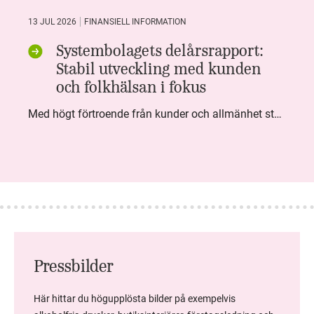
13 JUL 2026
FINANSIELL INFORMATION
Systembolagets delårsrapport:
Stabil utveckling med kunden
och folkhälsan i fokus
Med högt förtroende från kunder och allmänhet står Systembolaget stabilt i samhällsuppdraget. Under kvartalet togs flera steg inom folkhälsa, kundnytta och minskad klimatpåverkan. Nettoomsättningen var i nivå med föregående år och effektiviseringar av verksamheten möjliggjorde fortsatt anpassning för att möta nya behov.
Pressbilder
Här hittar du högupplösta bilder på exempelvis