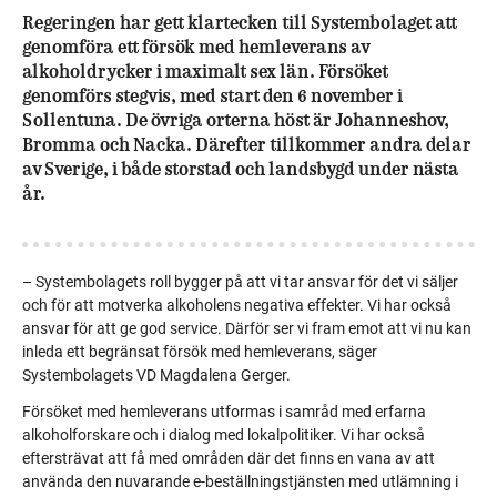
Regeringen har gett klartecken till Systembolaget att
genomföra ett försök med hemleverans av
alkoholdrycker i maximalt sex län. Försöket
genomförs stegvis, med start den 6 november i
Sollentuna. De övriga orterna höst är Johanneshov,
Bromma och Nacka. Därefter tillkommer andra delar
av Sverige, i både storstad och landsbygd under nästa
år.
– Systembolagets roll bygger på att vi tar ansvar för det vi säljer
och för att motverka alkoholens negativa effekter. Vi har också
ansvar för att ge god service. Därför ser vi fram emot att vi nu kan
inleda ett begränsat försök med hemleverans, säger
Systembolagets VD Magdalena Gerger.
Försöket med hemleverans utformas i samråd med erfarna
alkoholforskare och i dialog med lokalpolitiker. Vi har också
eftersträvat att få med områden där det finns en vana av att
använda den nuvarande e-beställningstjänsten med utlämning i