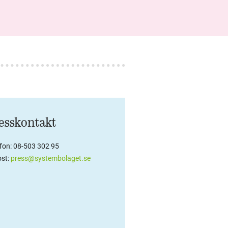
esskontakt
efon: 08-503 302 95
st:
press@systembolaget.se