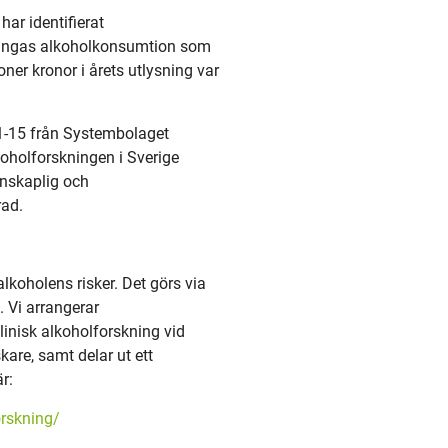
har identifierat
 ungas alkoholkonsumtion som
ner kronor i årets utlysning var
1-15 från Systembolaget
lkoholforskningen i Sverige
enskaplig och
rad.
koholens risker. Det görs via
. Vi arrangerar
linisk alkoholforskning vid
kare, samt delar ut ett
r:
rskning/