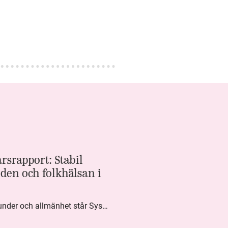
rsrapport: Stabil
den och folkhälsan i
Med högt förtroende från kunder och allmänhet står Systembolaget stabilt i samhällsuppdraget. Under kvartalet togs flera steg inom folkhälsa, kundnytta och minskad klimatpåverkan. Nettoomsättningen var i nivå med föregående år och effektiviseringar av verksamheten möjliggjorde fortsatt anpassning för att möta nya behov.