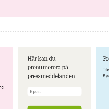
Här kan du
Pr
prenumerera på
Tel
pressmeddelanden
E-po
ing