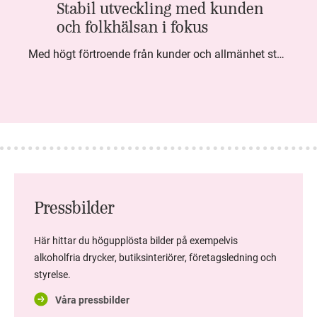
Stabil utveckling med kunden
och folkhälsan i fokus
Med högt förtroende från kunder och allmänhet står Systembolaget stabilt i samhällsuppdraget. Under kvartalet togs flera steg inom folkhälsa, kundnytta och minskad klimatpåverkan. Nettoomsättningen var i nivå med föregående år och effektiviseringar av verksamheten möjliggjorde fortsatt anpassning för att möta nya behov.
Pressbilder
Här hittar du högupplösta bilder på exempelvis
alkoholfria drycker, butiksinteriörer, företagsledning och
styrelse.
Våra pressbilder