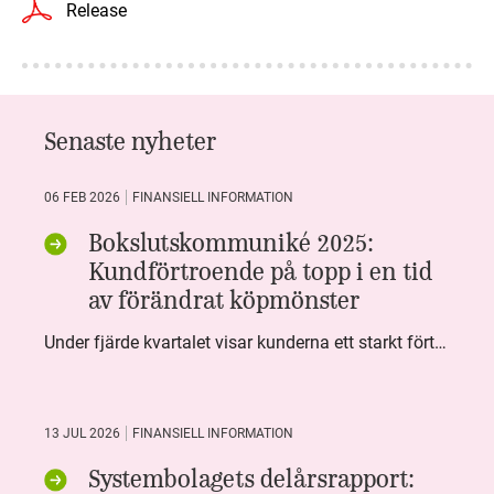
Release
Senaste nyheter
06 FEB 2026
FINANSIELL INFORMATION
Bokslutskommuniké 2025:
Kundförtroende på topp i en tid
av förändrat köpmönster
Under fjärde kvartalet visar kunderna ett starkt förtroende för Systembolaget. Nöjd Kund Index (NKI) når en ny rekordnivå och bidrar till att även helåret avslutar starkt. Arbetet med ansvarsfull försäljning ger tydliga resultat där ålderskontroller når sina högsta nivåer någonsin. Samtidigt fortsätter kundernas val att förändras. Allt fler väljer öl och drycker med lägre alkoholhalt. Vi ser också en lägre försäljningsvolym under kvartalet, en utveckling som ligger i linje med den långsiktiga minskningen i alkoholkonsumtionen i Sverige. De officiella konsumtionssiffrorna från CAN för 2025 kommer först under våren men försäljningssiffrorna pekar åt samma håll.
13 JUL 2026
FINANSIELL INFORMATION
Systembolagets delårsrapport: